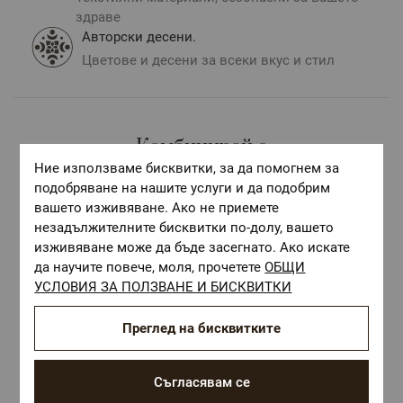
здраве
Авторски десени.
Цветове и десени за всеки вкус и стил
Комбинирай с
Ние използваме бисквитки, за да помогнем за
подобряване на нашите услуги и да подобрим
вашето изживяване. Ако не приемете
незадължителните бисквитки по-долу, вашето
изживяване може да бъде засегнато. Ако искате
да научите повече, моля, прочетете
ОБЩИ
УСЛОВИЯ ЗА ПОЛЗВАНЕ И БИСКВИТКИ
Преглед на бисквитките
Съгласявам се