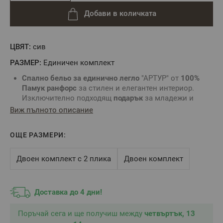
Добави в количката
ЦВЯТ:
сив
РАЗМЕР:
Единичен комплект
Спално бельо
за единично легло
"АРТУР" от
100%
Памук ранфорс
за стилен и елегантен интериор.
Изключително подходящ
подарък
за младежи и
мъже.
Виж пълното описание
Характеристики:
ОЩЕ РАЗМЕРИ:
Долен чаршаф
– 150/220 – 1 брой – Светло сив
едноцветен
Плик за завивка
– 150/215 см – 1 брой
Двоен комплект с 2 плика
Двоен комплект
Калъфка
– 50/70 см – 1 брой
Закопчаване: Пликът е с отвор в долната си част и
копчета тик-так.
Калъфката
е с прихлупка по късата
Доставка до 4 дни!
страна за по-голямо удобство.
Поръчай сега и ще получиш между
четвъртък, 13
Предимства: