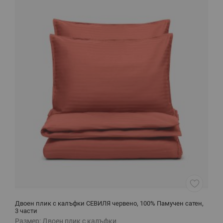
Двоен плик с калъфки СЕВИЛЯ червено, 100% Памучен сатен,
Д
3 части
Размер:
Двоен плик с калъфки
Р