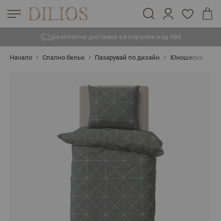
Безплатна доставка за поръчки над 68€
Прескачане към съдържанието
Начало
Спално бельо
Пазарувай по дизайн
Юношески
Сп