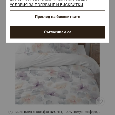
Комбинирай с
УСЛОВИЯ ЗА ПОЛЗВАНЕ И БИСКВИТКИ
Преглед на бисквитките
Съгласявам се
Единичен плик с калъфка ВИОЛЕТ, 100% Памук Ранфорс, 2
Е