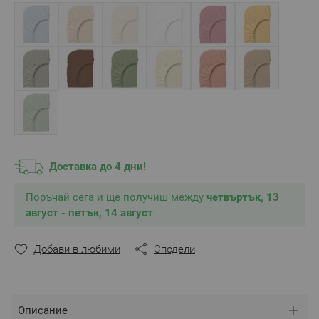
Сертификат
:
OEKO-TEX® STANDARD 100
** Снимките са илюстративни и е възможно
разминаване в тоновете и цветовете според
настройките на използваното устройство.
Доставка до 4 дни!
Поръчай сега и ще получиш между
четвъртък, 13
август - петък, 14 август
Добави в любими
Сподели
Описание