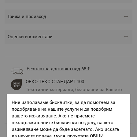
Грижа и произход
Оценки и коментари
Безплатна доставка над 68 €
ОЕКО-ТЕКС СТАНДАРТ 100
Текстилни материали, безопасни за Вашето
здраве
Ние използваме бисквитки, за да помогнем за
Авторски десени.
подобряване на нашите услуги и да подобрим
Цветове и десени за всеки вкус и стил
вашето изживяване. Ако не приемете
незадължителните бисквитки по-долу, вашето
изживяване може да бъде засегнато. Ако искате
да научите повече, моля, прочетете
ОБЩИ