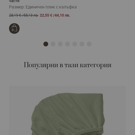
части
ч
Размер:
Единичен плик с калъфка
Р
28,19 €
/
55,13 лв.
22,55 €
/
44,10 лв.
2
Популярни в тази категория