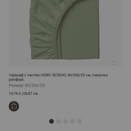
Чаршаф с ластик НОВО ЗЕЛЕНО, 90/200/25 см, памучен
Ч
ранфорс
1
Размер:
90/200/25
Р
14,76 €
/
28,87 лв.
2