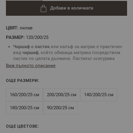
Добави в количката
ЦВЯТ:
лилав
РАЗМЕР:
120/200/25
Чаршаф с ластик
или калъф за матрак е практичен
вид
чаршаф
, който обхваща матрака посредством
ластик по цялата дължина. Ластикът осигурява
неподвижност на
чаршафа
и не позволяват
Виж пълното описание
изплъзването му от матрака.
Комбинирайте със
спално бельо
без долен чаршаф и
ОЩЕ РАЗМЕРИ:
създайте комплект по Ваш вкус.
За определяне размера на
чаршафа с ластик
е нужно
да знаете точните размери на вашия матрак:
160/200/25 см
200/200/25 см
140/200/25 см
дължина, ширина и дебелина.
Цвят: Лилав
180/200/25 см
90/200/25 см
Размер:
120/200/25 см
Tози размер е подходящ за матрак 120/200/25 см или
по-малък, максимална височина на матрака - 25 см
ОЩЕ ЦВЕТОВЕ:
Състав:
100% Памук Ранфорс
, свиваемост до 4%