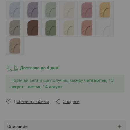
** Снимките са илюстративни и е възможно
разминаване в тоновете и цветовете според
настройките на използваното устройство.
Доставка до 4 дни!
Поръчай сега и ще получиш между
четвъртък, 13
август - петък, 14 август
Добави в любими
Сподели
Описание