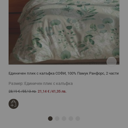
Единичен плик с калъфка СОФИ, 100% Памук Ранфорс, 2 части
Л
А
Размер:
Единичен плик с калъфка
Р
28,19 €
/
55,13 лв.
21,14 €
/
41,35 лв.
4