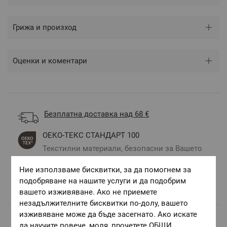
Грижа и произход
Оценки и коментари
Безплатна доставка над 68 €
ОЕКО-ТЕКС СТАНДАРТ 100
Текстилни материали, безопасни за Вашето
здраве
Ние използваме бисквитки, за да помогнем за
Авторски десени.
подобряване на нашите услуги и да подобрим
Цветове и десени за всеки вкус и стил
вашето изживяване. Ако не приемете
незадължителните бисквитки по-долу, вашето
изживяване може да бъде засегнато. Ако искате
да научите повече, моля, прочетете
ОБЩИ