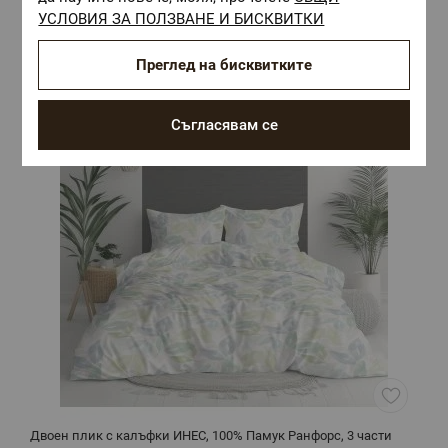
Комбинирай с
УСЛОВИЯ ЗА ПОЛЗВАНЕ И БИСКВИТКИ
Преглед на бисквитките
Съгласявам се
Двоен плик с калъфки ИНЕС, 100% Памук Ранфорс, 3 части
Д