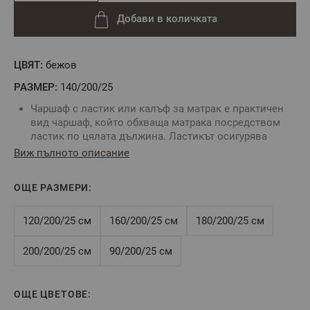
Добави в количката
ЦВЯТ:
бежов
РАЗМЕР:
140/200/25
Чаршаф с ластик или калъф за матрак е практичен
вид чаршаф, който обхваща матрака посредством
ластик по цялата дължина. Ластикът осигурява
неподвижност на чаршафа и не позволяват
Виж пълното описание
изплъзването му от матрака.
Комбинирайте със спално бельо без долен чаршаф и
ОЩЕ РАЗМЕРИ:
създайте комплект по Ваш вкус.
За определяне размера на чаршафа с ластик е нужно
да знаете точните размери на вашия матрак:
120/200/25 см
160/200/25 см
180/200/25 см
дължина, ширина и дебелина.
Цвят: Бежов
200/200/25 см
90/200/25 см
Размер:
140/200/25 см
Tози размер е подходящ за матрак 140/200/25 см или
по-малък, максимална височина на матрака - 25 см
ОЩЕ ЦВЕТОВЕ:
Състав:
100% памук ранфорс, свиваемост до 4%