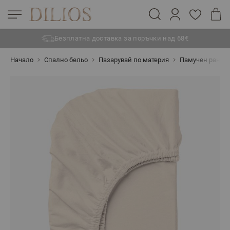
Безплатна доставка за поръчки над 68€
Прескачане към съдържанието
Начало
Спално бельо
Пазарувай по материя
Памучен ранфо