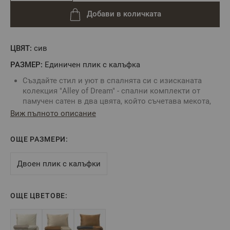
Добави в количката
ЦВЯТ:
сив
РАЗМЕР:
Единичен плик с калъфка
Създайте стил и уют в спалнята си с изисканата
колекция "Alley of Dream" - спални комплекти от
памучен сатен в два цвята, който съчетава мекота,
здравина и модерен дизайн.
Виж пълното описание
Памучният сатен е тъкан от висок клас,
характеризираща се фина структура, висока
ОЩЕ РАЗМЕРИ:
издръжливост и ниска свиваемост.
Спалното Бельо
е със специална обработка "easy
care", която редуцира намачкването след пране.
Двоен плик с калъфки
Реактивното багрене на тъканта предпазва
цветовете на
спалното бельо
за по-дълго време.
Пликът за завивка и калъфките се затварят с
ОЩЕ ЦВЕТОВЕ:
копчета, които добавят уникален завършек на
комплекта
Перете и гладете само на препоръчителната