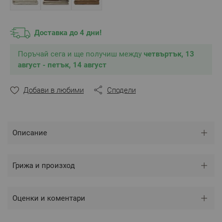
температура, посочена на етикета на изделието, за
да гарантирате дълъг живот за Вашето Спално
Бельо.
Доставка до 4 дни!
Произведено в България
Състав:
100% Памучен сатен
Поръчай сега и ще получиш между
Цвят: Светло сиво/Тъмно сиво
четвъртък, 13
август - петък, 14 август
Размери:
Спален плик – 150 х 210 см – 1 брой
Калъфка – 50 х 70 см – 1 брой
Добави в любими
Сподели
** Снимките са илюстративни и е възможно
Описание
разминаване в тоновете и цветовете.
Грижа и произход
Оценки и коментари