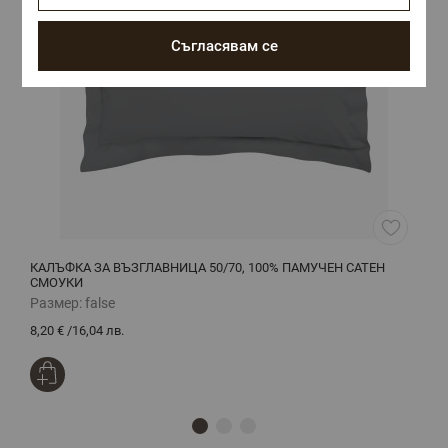
Съгласявам се
КАЛЪФКА ЗА ВЪЗГЛАВНИЦА 50/70, 100% ПАМУЧЕН САТЕН
Д
СМОУКИ
Размер:
false
Р
8,20 €
/
16,04 лв.
1