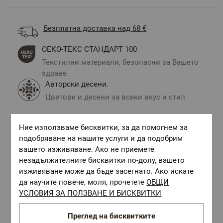
Безплатна доставка над 68 €
ОЕКО-ТЕКС СТАНДАРТ 100
Текстилни материали, безопасни за Вашето
здраве
Авторски десени.
Цветове и десени за всеки вкус и стил
Ние използваме бисквитки, за да помогнем за
подобряване на нашите услуги и да подобрим
Комбинирай с
вашето изживяване. Ако не приемете
незадължителните бисквитки по-долу, вашето
изживяване може да бъде засегнато. Ако искате
да научите повече, моля, прочетете
ОБЩИ
УСЛОВИЯ ЗА ПОЛЗВАНЕ И БИСКВИТКИ
Преглед на бисквитките