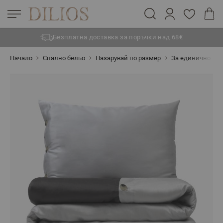
Безплатна доставка за поръчки над 68€
Прескачане към съдържанието
Начало
Спално бельо
Пазарувай по размер
За единично лег