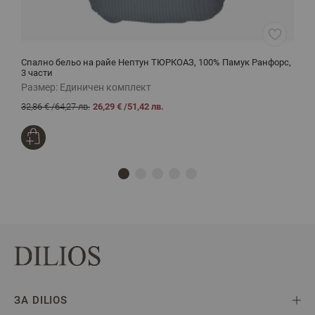
Спално бельо на райе Нептун ТЮРКОАЗ, 100% Памук Ранфорс,
С
3 части
Размер:
Единичен комплект
Р
32,86 €
/
64,27 лв.
26,29 €
/
51,42 лв.
3
ЗА DILIOS