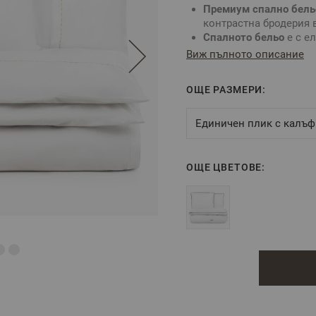
Премиум спално бел
контрастна бродерия в
Спалното бельо
е с е
изработка.
Виж пълното описание
Перфектно решение за
които искат да подче
ОЩЕ РАЗМЕРИ:
Тъканта се отличава 
релаксираща почивка 
Единичен плик с калъф
Характеристики:
Тъкан: 100% Памучен с
Цвят: Бял с
машинна 
ОЩЕ ЦВЕТОВЕ:
Размер:
- плик за завивка
: 200
- калъфки за възглав
Закопчаване:
Пликът 
част и машинна броде
декоративна бродерия
Опции за изработка К
бродирано лого по Ва
с възможност да се из