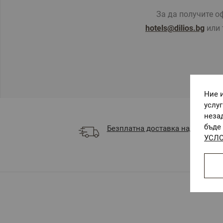
За да получите офер
hotels@dilios.bg
или 
Ние 
услу
неза
бъде 
Безплатна доставка над 68 €
УСЛО