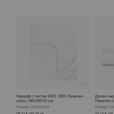
Чаршаф с ластик БЯЛ, 100% Памучен
Долен чар
сатен, 180/200/25 см
Памучен с
Размер:
180/200/25
Размер:
24
28,27 €
/
55,29 лв.
25,15 €
/
49,