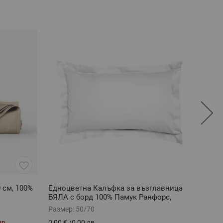
 см, 100%
Едноцветна Калъфка за възглавница
Зимн
БЯЛА с борд 100% Памук Ранфорс,
DELUX
50/70
Размер:
50/70
Разме
лв.
0,00 €
/
0,00 лв.
46,52 