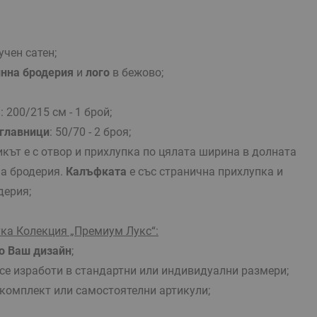
чен сатен;
нна бродерия
и
лого
в бежово;
а
: 200/215 см - 1 брой;
зглавници
: 50/70 - 2 броя;
кът е с отвор и прихлупка по цялата ширина в долната
на бродерия.
Калъфката
е със странична прихлупка и
дерия;
тка Колекция „Премиум Лукс“:
о Ваш дизайн
;
е изработи в стандартни или индивидуални размери;
комплект или самостоятелни артикули;