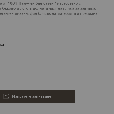
ьо
от
100% Памучен бял сатен "
изработено с
 бежово и лого в долната част на плика за завивка.
легантен дизайн
,
фин блясък на материята и прецизна
 хотели, бутикови обекти, къщи за гости,
airbnb
и др.,
ртаят своята идентичност и внимание към детайла.
с естествена мекота, гарантираща спокойна и
на всеки гост.
ка
атен;
бродерия
и
лого
в бежово;
/215 см - 1 брой;
ници
: 50/70 - 2 броя;
е с отвор и прихлупка по цялата ширина в долната си
рия.
Калъфката
е със странична прихлупка и
;
Изпратете запитване
олекция „Премиум Лукс“:
ш дизайн
;
работи в стандартни или индивидуални размери;