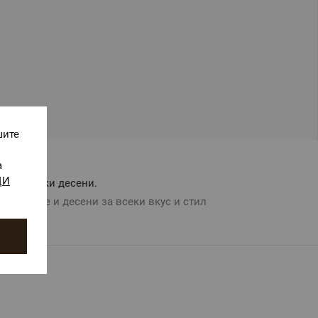
шите
а
ЩИ
Авторски десени.
Цветове и десени за всеки вкус и стил