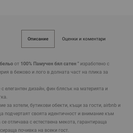
предлага се като комп
За да получите оферта из
hotels@dilios.bg
или теле
Описание
Оценки и коментари
 бельо
от
100% Памучен бял сатен "
изработено с
рия в бежово и лого в долната част на плика за
 с елегантен дизайн
,
фин блясък на материята и
тка.
е за хотели, бутикови обекти, къщи за гости,
airbnb
и
 да подчертаят своята идентичност и внимание към
 се отличава с естествена мекота, гарантираща
сираща почивка на всеки гост.