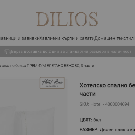
лавници и завивки
Хавлиени кърпи и халати
Домашен текстил
Бърза доставка до 2 дни за стандартни размери в наличност
о спално бельо ПРЕМИУМ ЕЛЕГАНС БЕЖОВО, 3 части
Хотелско спално 
части
SKU: Hotel - 4000004694
ЦВЯТ:
бял
РАЗМЕР:
Двоен плик с к