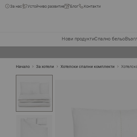
За нас
Устойчиво развитие
Блог
Контакти
Нови продукти
Спално бельо
Възг
Прескачане към съдържанието
Начало
За хотели
Хотелски спални комплекти
Хотелск