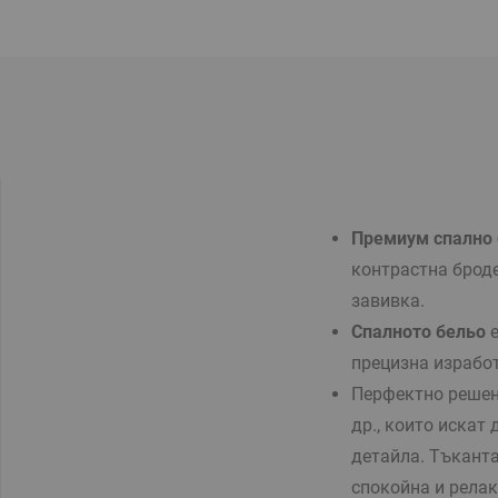
Премиум спално
контрастна броде
завивка.
Спалното бельо
е
прецизна израбо
Перфектно решени
др., които искат
детайла. Тъканта
спокойна и релак