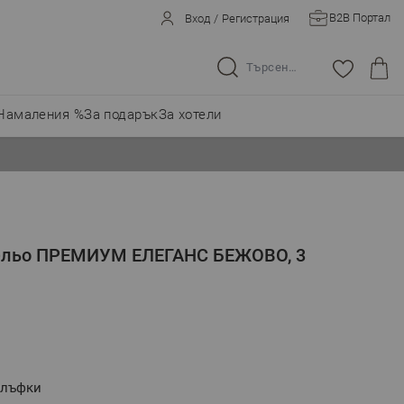
B2B Портал
Вход
/
Регистрация
Търсене в целия магазин...
Намаления %
За подарък
За хотели
бельо ПРЕМИУМ ЕЛЕГАНС БЕЖОВО, 3
алъфки