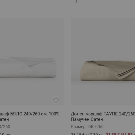
шаф БЯЛО 240/260 см, 100%
Долен чаршаф ТАУПЕ 240/260
атен
Памучен Сатен
0/260
Размер:
240/260
19 лв.
25,15 €
/
49,19 лв.
21,38 €
/
41,82 