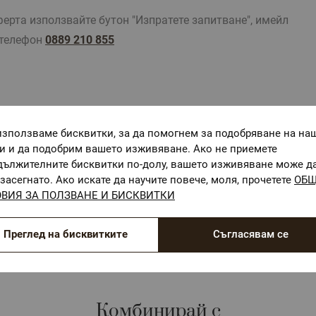
та използвайте бутон "Изпратете запитване", имейл
телефон
0889 210 855
използваме бисквитки, за да помогнем за подобряване на на
ги и да подобрим вашето изживяване. Ако не приемете
дължителните бисквитки по-долу, вашето изживяване може д
засегнато. Ако искате да научите повече, моля, прочетете
ОБ
ОЕКО-ТЕКС СТАНДАРТ 100
ВИЯ ЗА ПОЛЗВАНЕ И БИСКВИТКИ
Текстилни материали, безопасни за Вашето здраве
Преглед на бисквитките
Съгласявам се
Комбинирай с