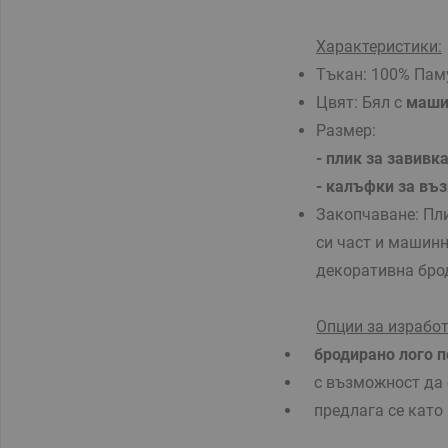
Характеристики:
Тъкан: 100% Паму
Цвят: Бял с
маши
Размер:
- плик за завивк
- калъфки за въ
Закопчаване:
Пли
си част и машин
декоративна бро
Опции за израбо
бродирано лого п
с възможност да с
предлага се като 