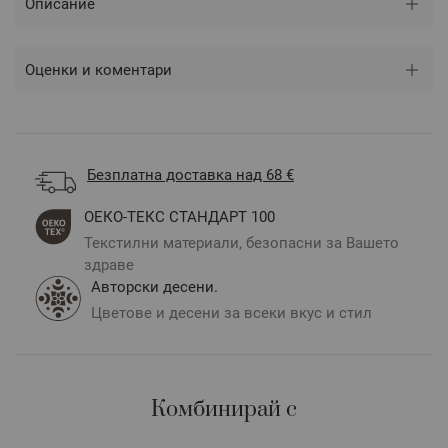
Описание
индивидуални размери;
предлага се като комплект или самостоятелни
артикули;
Оценки и коментари
За да получите оферта използвайте бутон "Изпратете
запитване", имейл
hotels@dilios.bg
или телефон
0889
210 855
Безплатна доставка над 68 €
ОЕКО-ТЕКС СТАНДАРТ 100
Текстилни материали, безопасни за Вашето
здраве
Авторски десени.
Цветове и десени за всеки вкус и стил
Комбинирай с