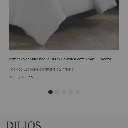
Хотелско спално бельо, 100% Памучен сатен РАЙЕ, 5 части
Х
Размер:
Двоен комплект с 2 плика
Р
0,00 €
/
0,00 лв.
0