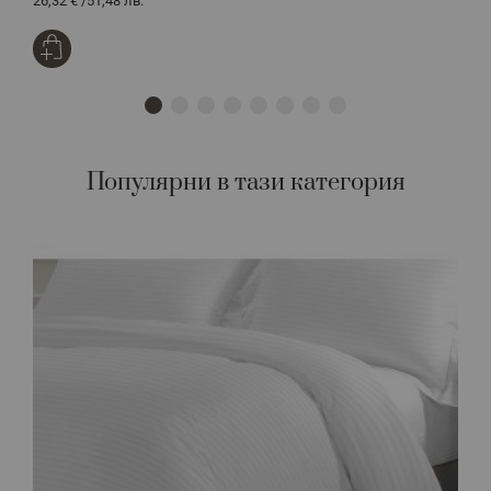
26,32 €
/
51,48 лв.
2
Популярни в тази категория