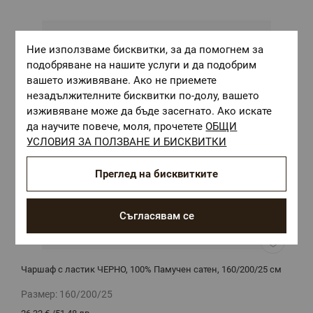
Ние използваме бисквитки, за да помогнем за
подобряване на нашите услуги и да подобрим
вашето изживяване. Ако не приемете
незадължителните бисквитки по-долу, вашето
изживяване може да бъде засегнато. Ако искате
да научите повече, моля, прочетете
ОБЩИ
УСЛОВИЯ ЗА ПОЛЗВАНЕ И БИСКВИТКИ
Преглед на бисквитките
Съгласявам се
Чаршаф с ластик ЧЕРНО, 100% Памучен сатен, 160/200/25 см
Д
Размер:
160/200/25
Р