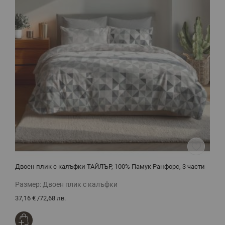
Двоен плик с калъфки ТАЙЛЪР, 100% Памук Ранфорс, 3 части
С
Размер:
Двоен плик с калъфки
Р
37,16 €
/
72,68 лв.
5