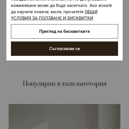
изживяване може да бъде засегнато. Ако искате
да научите повече, моля, прочетете
ОБЩИ
Безплатна доставка над 68 €
УСЛОВИЯ ЗА ПОЛЗВАНЕ И БИСКВИТКИ
ОЕКО-ТЕКС СТАНДАРТ 100
Преглед на бисквитките
Текстилни материали, безопасни за Вашето
здраве
Съгласявам се
Авторски десени.
Цветове и десени за всеки вкус и стил
Популярни в тази категория