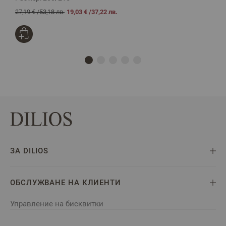
27,19 €
/
53,18 лв.
19,03 €
/
37,22 лв.
2
ЗА DILIOS
ОБСЛУЖВАНЕ НА КЛИЕНТИ
Управление на бисквитки