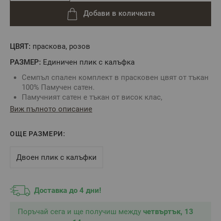
Добави в количката
ЦВЯТ:
праскова, розов
РАЗМЕР:
Единичен плик с калъфка
Семпъл спален комплект в прасковен цвят от тъкан
100% Памучен сатен.
Памучният сатен е тъкан от висок клас,
характеризираща се с мекота, фина структура, висока
Виж пълното описание
издръжливост и ниска свиваемост.
Пликът за завивка се затваря с копчета по цялата
ОЩЕ РАЗМЕРИ:
ширина в долната си част.
Калъфката се затваря с копчета по късата страна.
Спалното Бельо
е със специална обработка "easy
Двоен плик с калъфки
care", която редуцира намачкването след пране.
Реактивното багрене на тъканта предпазва
цветовете на
спалното бельо
за по-дълго време.
Доставка до 4 дни!
Перете и гладете само на препоръчителната
температура посочена на етикета на изделието, за
Поръчай сега и ще получиш между
четвъртък, 13
да гарантирате дълъг живот за Вашето Спално