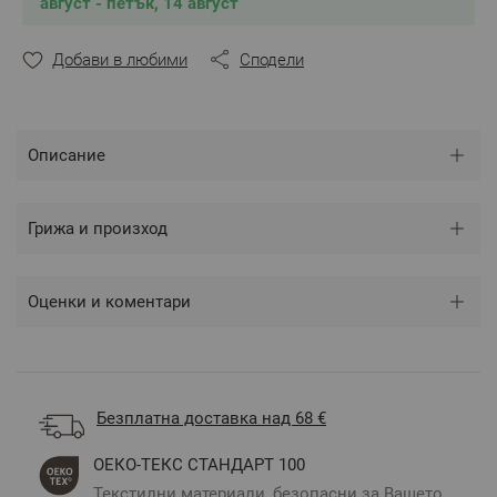
август - петък, 14 август
Бельо.
Произведено в България
Състав:
100% Памучен сатен
Добави в любими
Сподели
Размери:
Спален плик – 150 х 215 см – 1 брой
Калъфка – 50 х 70 см – 1 брой
Описание
** Снимките са илюстративни и е възможно
Грижа и произход
разминаване в тоновете и цветовете.
Оценки и коментари
Безплатна доставка над 68 €
ОЕКО-ТЕКС СТАНДАРТ 100
Текстилни материали, безопасни за Вашето