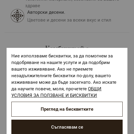
здраве
Авторски десени.
Цветове и десени за всеки вкус и стил
Комбинирай с
Ние използваме бисквитки, за да помогнем за
подобряване на нашите услуги и да подобрим
вашето изживяване. Ако не приемете
незадължителните бисквитки по-долу, вашето
изживяване може да бъде засегнато. Ако искате
да научите повече, моля, прочетете
ОБЩИ
УСЛОВИЯ ЗА ПОЛЗВАНЕ И БИСКВИТКИ
Преглед на бисквитките
Съгласявам се