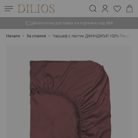
Безплатна доставка за поръчки над 68€
Прескачане към съдържанието
Начало
За спалня
Чаршаф с ластик ДЖИНДЖЪР, 100% Памучен са