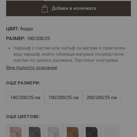
Добави в количката
ЦВЯТ:
бордо
РАЗМЕР:
180/200/25
Чаршаф с ластик или калъф за матрак е практичен
вид чаршаф, който обхваща матрака посредством
ластик по цялата дължина. Ластикът осигурява
неподвижност на чаршафа и не позволява
Виж пълното описание
изплъзването му от матрака.
Комбинирайте със спално бельо без долен чаршаф и
ОЩЕ РАЗМЕРИ:
създайте комплект точно за Вас.
За определяне размера на чаршафа с ластик е нужно
да знаете точните размери на вашия матрак:
140/200/25 см
100/200/25 см
200/200/25 см
дължина, ширина и височина.
Цвят:
Бордо
Размер:
180/200/25 см
ОЩЕ ЦВЕТОВЕ:
Tози размер е подходящ за матрак 180/200/25 см,
максимална височина на матрака - 25 см
Състав:
100% памучен сатен