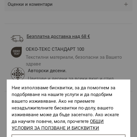
Оценки и коментари
Безплатна доставка над 68 €
ОЕКО-ТЕКС СТАНДАРТ 100
Текстилни материали, безопасни за Вашето
здраве
Авторски десени.
Цветове и десени за всеки вкус и стил
Ние използваме бисквитки, за да помогнем за
подобряване на нашите услуги и да подобрим
вашето изживяване. Ако не приемете
Комбинирай с
незадължителните бисквитки по-долу, вашето
изживяване може да бъде засегнато. Ако искате
да научите повече, моля, прочетете
ОБЩИ
УСЛОВИЯ ЗА ПОЛЗВАНЕ И БИСКВИТКИ