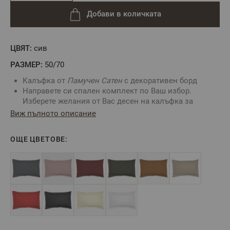
Добави в количката
ЦВЯТ:
сив
РАЗМЕР:
50/70
Калъфка от
Памучен Сатен
с декоративен борд
Направете си спален комплект по Ваш избор.
Изберете желания от Вас десен на калъфка за
възглавница и комбинирайте със Спално бельо
Виж пълното описание
от
Памучен сатен.
Цвят:
Светло сиво
ОЩЕ ЦВЕТОВЕ:
Размер
: 50/70 с декоративен борд и странична
прихлупка
Състав
: 100% Памучен сатен
** Снимката е илюстративна и е възможно
разминаване в тоновете и цветовете.