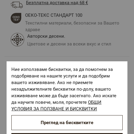
Безплатна доставка над 68 €
ОЕКО-ТЕКС СТАНДАРТ 100
Текстилни материали, безопасни за Вашето
здраве
Авторски десени.
Цветове и десени за всеки вкус и стил
Ние използваме бисквитки, за да помогнем за
Комбинирай с
подобряване на нашите услуги и да подобрим
вашето изживяване. Ако не приемете
незадължителните бисквитки по-долу, вашето
изживяване може да бъде засегнато. Ако искате
да научите повече, моля, прочетете
ОБЩИ
УСЛОВИЯ ЗА ПОЛЗВАНЕ И БИСКВИТКИ
Преглед на бисквитките