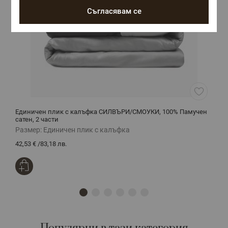
Съгласявам се
Единичен плик с калъфка СИЛВЪРИ/СМОУКИ, 100% Памучен
Л
сатен, 2 части
С
Размер:
Единичен плик с калъфка
Р
42,53 €
/
83,18 лв.
4