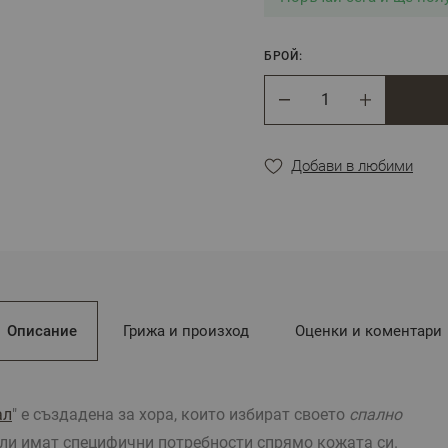
**Снимките са илюстрат
цветовете според настро
БРОЙ:
Брой
Добави в любими
Описание
Грижа и произход
Оценки и коментари
ал
" е създадена за хора, които избират своето
спално
ли имат специфични потребности спрямо кожата си.