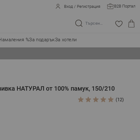
B2B Портал
Вход
/
Регистрация
Търсене в целия магазин...
Намаления %
За подарък
За хотели
вивка НАТУРАЛ от 100% памук, 150/210
(12)