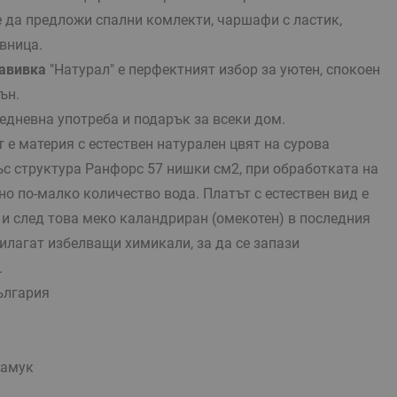
 да предложи спални комлекти, чаршафи с ластик,
вница.
авивка
"Натурал" е перфектният избор за уютен, спокоен
ън.
едневна употреба и подарък за всеки дом.
 е материя с естествен натурален цвят на сурова
с структура Ранфорс 57 нишки см2, при обработката на
но по-малко количество вода. Платът с естествен вид е
 и след това меко каландриран (омекотен) в последния
прилагат избелващи химикали, за да се запази
.
ългария
памук