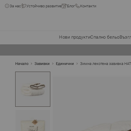
За нас
Устойчиво развитие
Блог
Контакти
Нови продукти
Спално бельо
Възг
Прескачане към съдържанието
Начало
Завивки
Единични
Зимна лекотена завивка НАТ