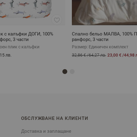
к с калъфки ДОГИ, 100%
Спално бельо МАЛВА, 100% 
форс, 3 части
ранфорс, 3 части
оен плик с калъфки
Размер:
Единичен комплект
15 лв.
32,86 €
/
64,27 лв.
23,00 €
/
44,98 
ОБСЛУЖВАНЕ НА КЛИЕНТИ
Доставка и заплащане