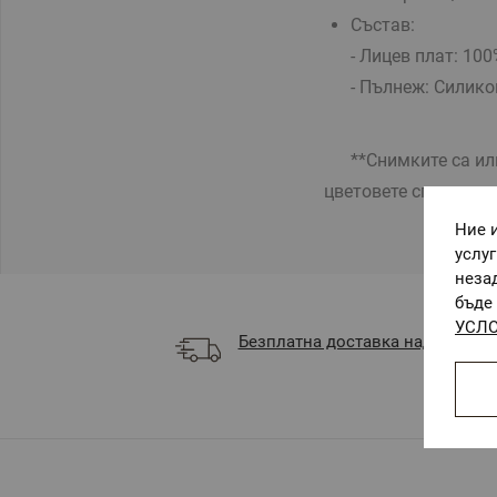
Състав:
- Лицев плат:
100
- Пълнеж:
Силикон
**Снимките са илюс
цветовете според на
Ние 
услу
неза
бъде 
УСЛО
Безплатна доставка над 68 €