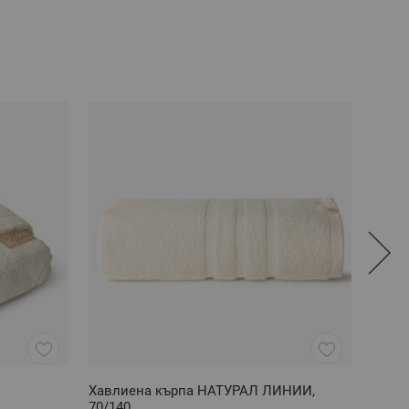
Хавлиена кърпа НАТУРАЛ ЛИНИИ,
Чарша
70/140
100% 