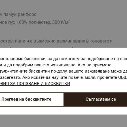
% памук ранфорс
2
ов пух 100% полиестер, 300 г/м
тративни и е възможно разминаване в тоновете и
стройките на използваното устройство.
използваме бисквитки, за да помогнем за подобряване на на
ги и да подобрим вашето изживяване. Ако не приемете
дължителните бисквитки по-долу, вашето изживяване може д
засегнато. Ако искате да научите повече, моля, прочетете
ОБ
ВИЯ ЗА ПОЛЗВАНЕ И БИСКВИТКИ
ОЕКО-ТЕКС СТАНДАРТ 100
Текстилни материали, безопасни за Вашето здраве
Преглед на бисквитките
Съгласявам се