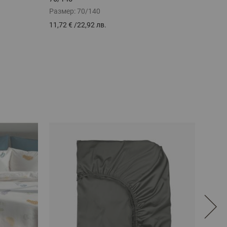
Размер:
70/140
Разме
11,72 €
/
22,92 лв.
16,41 