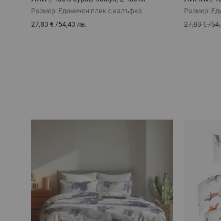
Размер:
Единичен плик с калъфка
Размер:
Ед
27,83 €
/
54,43 лв.
27,83 €
/
54,