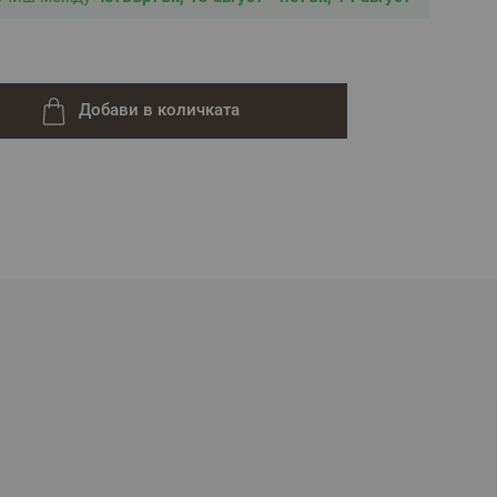
ивни и е възможно разминаване в тоновете и
йките на използваното устройство.
Добави в количката