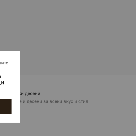
шите
а
ЩИ
Авторски десени.
Цветове и десени за всеки вкус и стил