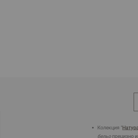
Колекция "
Натур
бельо
прецизно и