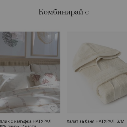
Комбинирай с
плик с калъфка НАТУРАЛ
Халат за баня НАТУРАЛ, S/M
0% памук, 2 части