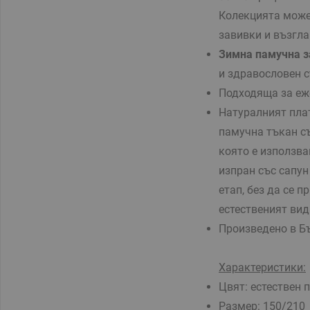
Колекцията може
завивки и възгла
Зимна памучна з
и здравословен с
Подходяща за еж
Натуралният плат
памучна тъкан съ
която е използва
изпран със сапун
етап, без да се 
естественият вид
Произведено в Б
Характеристики:
Цвят: естествен 
Размер: 150/210