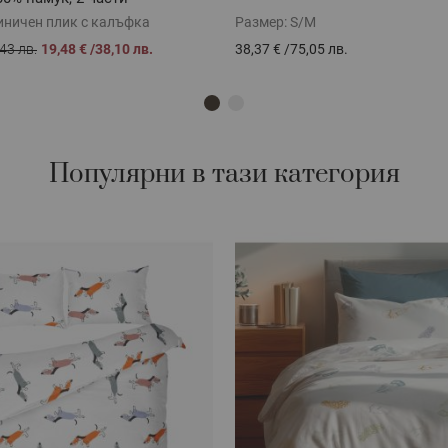
иничен плик с калъфка
Размер:
S/M
43 лв.
19,48 €
/
38,10 лв.
38,37 €
/
75,05 лв.
Популярни в тази категория