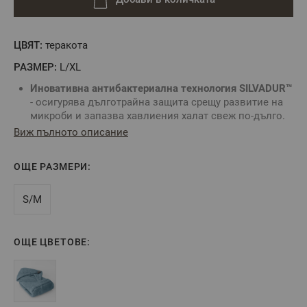
ЦВЯТ:
теракота
РАЗМЕР:
L/XL
Иновативна антибактериална технология SILVADUR™
- осигурява дълготрайна защита срещу развитие на
микроби и запазва хавлиения халат свеж по-дълго.
Обработката със сребърни йони придава
Виж пълното описание
антибактериален ефект.
Предимства на SILVADUR™ технологията:
ОЩЕ РАЗМЕРИ:
Намалява развитието на бактерии, дори при пране
на ниски температури;
Предотвратява задържането на неприятни миризми;
S/M
Удължава живота на тъканите
Запазва повърхността на тъканта чиста и свежа за
по-дълго време;
ОЩЕ ЦВЕТОВЕ:
Осигурява много добра абсорбираща способност;
SILVADUR™ Предпазва тъканите от разграждане и
удължава живота им;