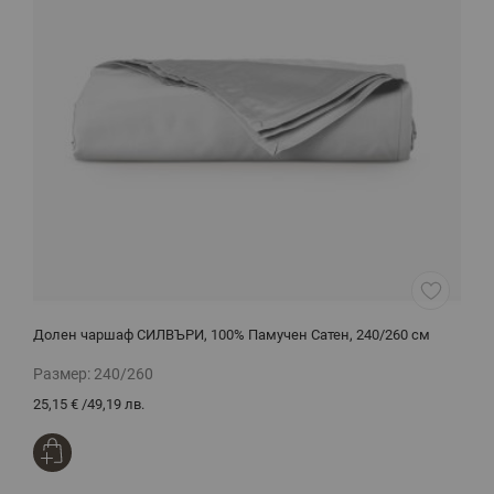
Долен чаршаф СИЛВЪРИ, 100% Памучен Сатен, 240/260 см
Е
2
Размер:
240/260
Р
25,15 €
/
49,19 лв.
3