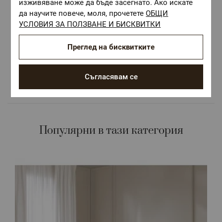
изживяване може да бъде засегнато. Ако искате
да научите повече, моля, прочетете
ОБЩИ
Безплатна доставка над 68 €
УСЛОВИЯ ЗА ПОЛЗВАНЕ И БИСКВИТКИ
ОЕКО-ТЕКС СТАНДАРТ 100
Преглед на бисквитките
Текстилни материали, безопасни за Вашето
здраве
Авторски десени.
Съгласявам се
Цветове и десени за всеки вкус и стил
Популярни в тази категория