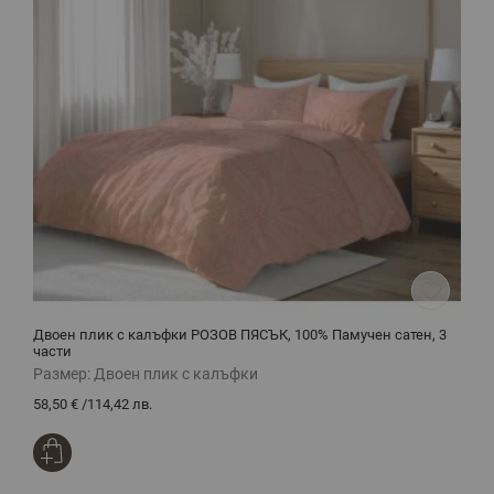
Двоен плик с калъфки РОЗОВ ПЯСЪК, 100% Памучен сатен, 3
Х
части
Размер:
Двоен плик с калъфки
Р
58,50 €
/
114,42 лв.
1