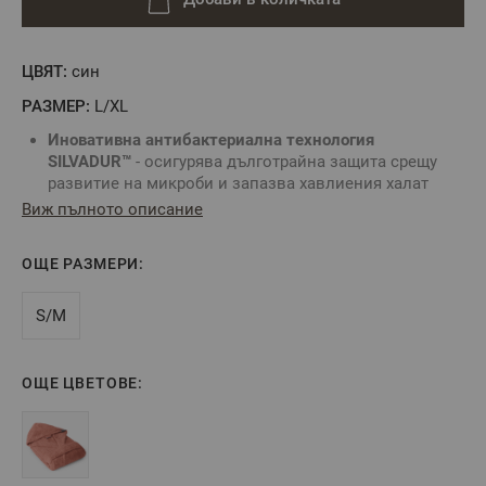
ЦВЯТ:
син
РАЗМЕР:
L/XL
Иновативна антибактериална технология
SILVADUR™
- осигурява дълготрайна защита срещу
развитие на микроби и запазва хавлиения халат
свеж по-дълго. Обработката със сребърни йони
Виж пълното описание
придава антибактериален ефект.
Предимства на SILVADUR™ технологията:
ОЩЕ РАЗМЕРИ:
Намалява развитието на бактерии, дори при пране
на ниски температури;
Предотвратява задържането на неприятни миризми;
S/M
Удължава живота на тъканите
Запазва повърхността на тъканта чиста и свежа за
по-дълго време;
ОЩЕ ЦВЕТОВЕ:
Осигурява много добра абсорбираща способност;
SILVADUR™ Предпазва тъканите от разграждане и
удължава живота им;