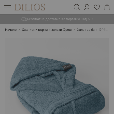
Безплатна доставка за поръчки над 68€
Прескачане към съдържанието
Начало
Хавлиени кърпи и халати Фреш
Халат за баня ФРЕШ СИ