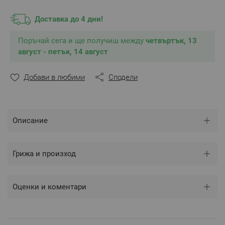
Размер
: 30/50 см
Цвят:
Бял
Доставка до 4 дни!
Сертификат ОЕКО-ТЕХ 100
Поръчай сега и ще получиш между
**Снимките са илюстративни и е възможно
четвъртък, 13
разминаване в тоновете и цветовете според
август - петък, 14 август
настройките на използваното устройство.
Добави в любими
Сподели
Описание
Грижа и произход
Оценки и коментари