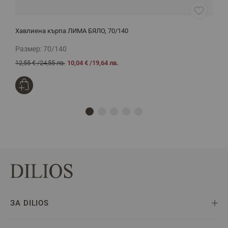
Хавлиена кърпа ЛИМА БЯЛО, 70/140
Х
Размер:
70/140
Р
12,55 €
/
24,55 лв.
10,04 €
/
19,64 лв.
2
ЗА DILIOS