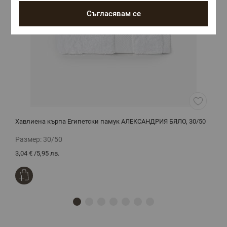
Съгласявам се
Хавлиена кърпа Египетски памук АЛЕКСАНДРИЯ БЯЛО, 30/50
Б
Размер:
30/50
Р
3,04 €
/
5,95 лв.
1