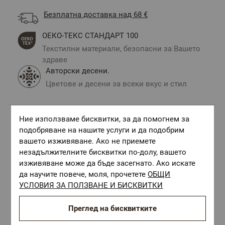
Безплатна доставка над 68 €
ОЕКО-ТЕКС СТАНДАРТ 100
Текстилни материали, безопасни за Вашето
здраве
Авторски десени.
Цветове и десени за всеки вкус и стил
Ние използваме бисквитки, за да помогнем за
Комбинирай с
подобряване на нашите услуги и да подобрим
вашето изживяване. Ако не приемете
незадължителните бисквитки по-долу, вашето
изживяване може да бъде засегнато. Ако искате
да научите повече, моля, прочетете
ОБЩИ
УСЛОВИЯ ЗА ПОЛЗВАНЕ И БИСКВИТКИ
Преглед на бисквитките