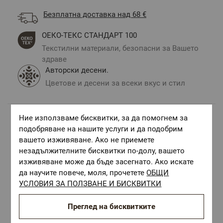
Безплатна доставка над 68 €
ОЕКО-ТЕКС СТАНДАРТ 100
Текстилни материали, безопасни за Вашето
здраве
Авторски десени.
Цветове и десени за всеки вкус и стил
Ние използваме бисквитки, за да помогнем за
Комбинирай с
подобряване на нашите услуги и да подобрим
вашето изживяване. Ако не приемете
незадължителните бисквитки по-долу, вашето
изживяване може да бъде засегнато. Ако искате
да научите повече, моля, прочетете
ОБЩИ
УСЛОВИЯ ЗА ПОЛЗВАНЕ И БИСКВИТКИ
Преглед на бисквитките