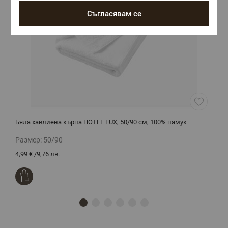
Съгласявам се
Бяла хавлиена кърпа HOTEL LUX, 50/90 см, 100% памук
Х
Размер:
50/90
Р
4,99 €
/
9,76 лв.
7