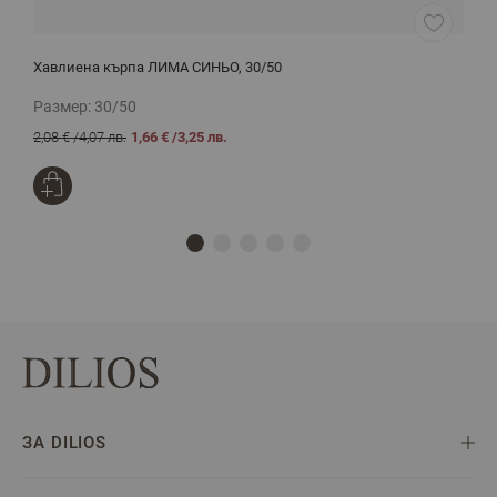
Хавлиена кърпа ЛИМА СИНЬО, 30/50
Х
Размер:
30/50
Р
2,08 €
/
4,07 лв.
1,66 €
/
3,25 лв.
2
ЗА DILIOS