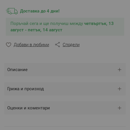
Размер
: 50/90 см
Цвят:
Бял
Доставка до 4 дни!
Сертификат ОЕКО-ТЕХ 100
Поръчай сега и ще получиш между
**Снимките са илюстративни и е възможно
четвъртък, 13
разминаване в тоновете и цветовете според
август - петък, 14 август
настройките на използваното устройство.
Добави в любими
Сподели
Описание
Грижа и произход
Оценки и коментари