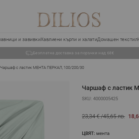
лавници и завивки
Хавлиени кърпи и халати
Домашен текстил
Безплатна доставка за поръчки над 68€
Чаршаф с ластик МЕНТА ПЕРКАЛ, 100/200/30
Чаршаф с ластик М
SKU: 4000005425
23,34 €
45,65 лв.
18,6
ЦВЯТ:
мента