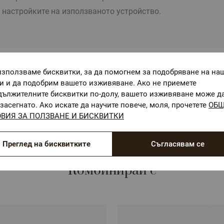
 настройките на използваното устройство.
използваме бисквитки, за да помогнем за подобряване на на
ОЕКО-ТЕКС СТАНДАРТ 100
ги и да подобрим вашето изживяване. Ако не приемете
Текстилни материали, безопасни за Вашето здраве
дължителните бисквитки по-долу, вашето изживяване може д
засегнато. Ако искате да научите повече, моля, прочетете
ОБ
ВИЯ ЗА ПОЛЗВАНЕ И БИСКВИТКИ
Преглед на бисквитките
Съгласявам се
Комбинирай с