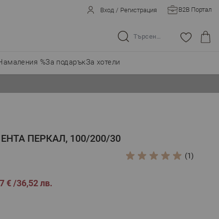
B2B Портал
Вход
/
Регистрация
Търсене в целия магазин...
Намаления %
За подарък
За хотели
ЕНТА ПЕРКАЛ, 100/200/30
(1)
7 €
36,52 лв.