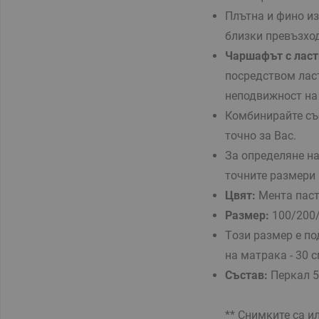
Плътна и фино из
близки превъзход
Чаршафът с ласт
посредством лас
неподвижност н
Комбинирайте с
точно за Вас.
За определяне н
точните размери
Цвят:
Мента паст
Размер:
100/200
Tози размер е п
на матрака - 30 
Състав:
Перкал 
** Снимките са и