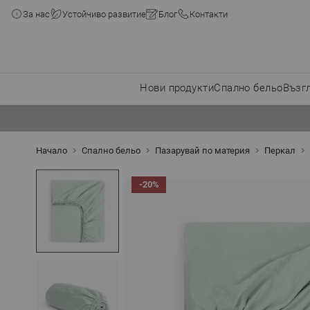
За нас
Устойчиво развитие
Блог
Контакти
Нови продукти
Спално бельо
Възг
Прескачане към съдържанието
Начало
Спално бельо
Пазарувай по материя
Перкал
-20%