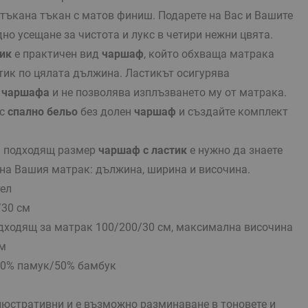
тъкана тъкан с матов финиш. Подарете на Вас и Вашите
но усещане за чистота и лукс в четири нежни цвята.
ик
е практичен вид
чаршаф
, който обхваща матрака
тик по цялата дължина. Ластикът осигурява
а
чаршафа
и не позволява изплъзването му от матрака.
ъс
спално бельо
без долен
чаршаф
и създайте комплект
а подходящ размер
чаршаф с ластик
е нужно да знаете
 на Вашия матрак: дължина, ширина и височина.
ел
/30 см
одходящ за матрак 100/200/30 см, максимална височина
см
50% памук/50% бамбук
люстративни и е възможно разминаване в тоновете и