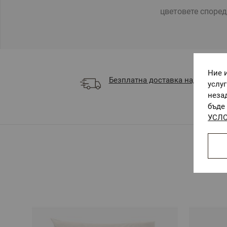
цветовете според
Ние 
Безплатна доставка над 68 €
услу
неза
бъде 
УСЛО