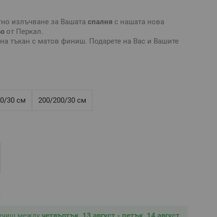
тно излъчване за Вашата
спалня
с нашата нова
ьо
от Перкал.
на тъкан с матов финиш. Подарете на Вас и Вашите
сещане за чистота и лукс в четири нежни цвята.
практичен вид
чаршаф
, който обхваща матрака
о цялата дължина. Ластикът осигурява неподвижност
олява изплъзването му от матрака.
ално бельо
без долен
чаршаф
и създайте комплект
0/30 см
200/200/30 см
дходящ размер
чаршаф с ластик
е нужно да знаете
ашия матрак: дължина, ширина и височина.
ящ за матрак 100/200/30 см, максимална височина на
амук/50% бамбук
ративни и е възможно разминаване в тоновете и
!
тройките на използваното устройство.
лучиш между
четвъртък, 13 август - петък, 14 август