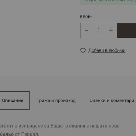
БРОЙ:
Брой
Добави в любими
Описание
Грижа и произход
Оценки и коментари
егантно излъчване за Вашата
спалня
с нашата нова
 бельо
от Перкал.