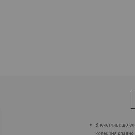
Впечетляващо ел
колекция
спално