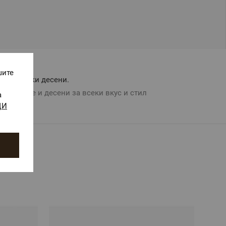
шите
Авторски десени.
Цветове и десени за всеки вкус и стил
а
ЩИ