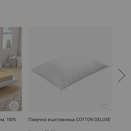
см, 100%
Памучна възглавница COTTON DELUXE
Чарш
160/2