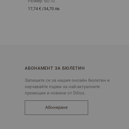
Размер:
50/70
Разме
17,74 €
/
34,70 лв.
19,31 
АБОНАМЕНТ ЗА БЮЛЕТИН
Запишете се за нашия онлайн бюлетин и
научавайте първи за най-актуалните
промоции и новини от Dilios.
Абониране