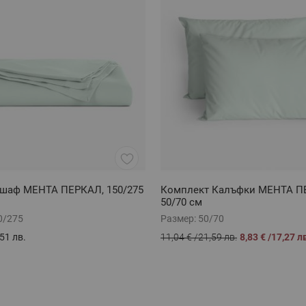
ршаф МЕНТА ПЕРКАЛ, 150/275
Комплект Калъфки МЕНТА П
50/70 см
0/275
Размер:
50/70
51 лв.
11,04 €
/
21,59 лв.
8,83 €
/
17,27 л