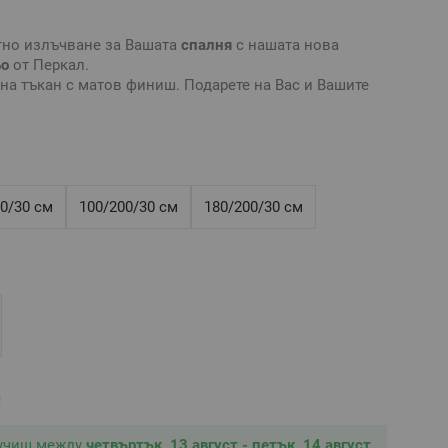
тно излъчване за Вашата
спалня
с нашата нова
ьо
от Перкал.
на тъкан с матов финиш. Подарете на Вас и Вашите
сещане за чистота и лукс в четири нежни цвята.
практичен вид
чаршаф
, който обхваща матрака
о цялата дължина. Ластикът осигурява неподвижност
олява изплъзването му от матрака.
ално бельо
без долен
чаршаф
и създайте комплект
0/30 см
100/200/30 см
180/200/30 см
дходящ размер
чаршаф с ластик
е нужно да знаете
ашия матрак: дължина, ширина и височина.
л
ящ за матрак 140/200/30 см, максимална височина на
амук/50% бамбук
ративни и е възможно разминаване в тоновете и
!
тройките на използваното устройство.
лучиш между
четвъртък, 13 август - петък, 14 август