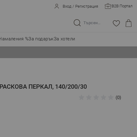
B2B Портал
Вход
/
Регистрация
Търсене в целия магазин...
Намаления %
За подарък
За хотели
ПРАСКОВА ПЕРКАЛ, 140/200/30
(0)