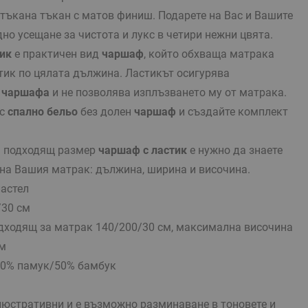
тъкана тъкан с матов финиш. Подарете на Вас и Вашите
но усещане за чистота и лукс в четири нежни цвята.
ик
е практичен вид
чаршаф
, който обхваща матрака
тик по цялата дължина. Ластикът осигурява
а
чаршафа
и не позволява изплъзването му от матрака.
ъс
спално бельо
без долен
чаршаф
и създайте комплект
а подходящ размер
чаршаф с ластик
е нужно да знаете
 на Вашия матрак: дължина, ширина и височина.
астел
/30 см
одходящ за матрак 140/200/30 см, максимална височина
см
50% памук/50% бамбук
люстративни и е възможно разминаване в тоновете и