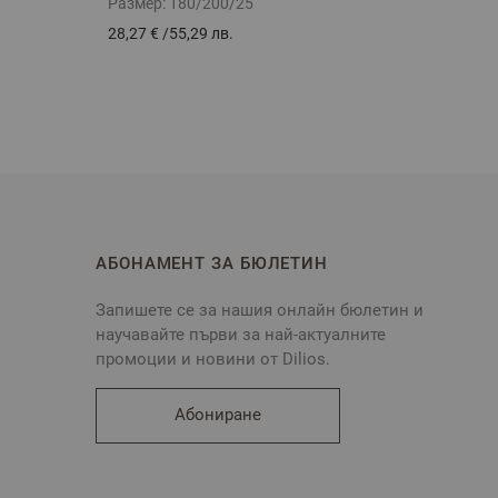
Размер:
180/200/25
Разме
28,27 €
/
55,29 лв.
36,12 
АБОНАМЕНТ ЗА БЮЛЕТИН
Запишете се за нашия онлайн бюлетин и
научавайте първи за най-актуалните
промоции и новини от Dilios.
Абониране