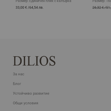
Размер:
Единичен плик с калъфка
Размер:
16
33,00 €
/
64,54 лв.
26,32 €
/
51,
За нас
Блог
Устойчиво развитие
Общи условия