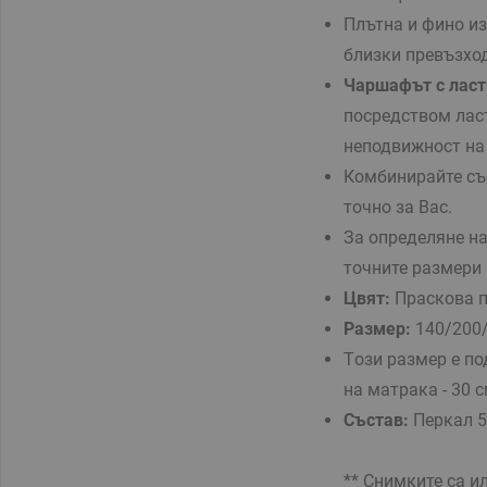
Плътна и фино из
близки превъзход
Чаршафът с ласт
посредством лас
неподвижност н
Комбинирайте с
точно за Вас.
За определяне н
точните размери
Цвят:
Праскова п
Размер:
140/200
Tози размер е п
на матрака - 30 
Състав:
Перкал 
** Снимките са и