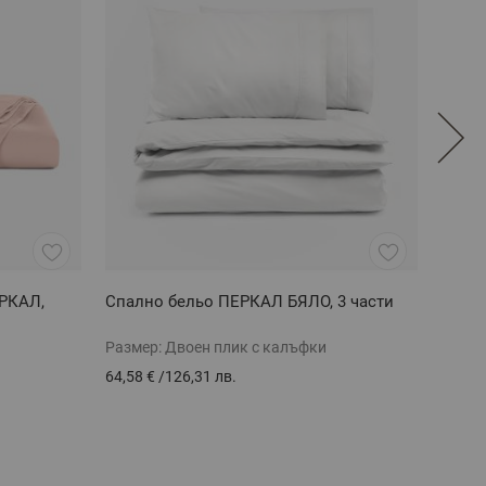
РКАЛ,
Спално бельо ПЕРКАЛ БЯЛО, 3 части
Комп
50/70
Размер:
Двоен плик с калъфки
Разме
64,58 €
/
126,31 лв.
11,04 