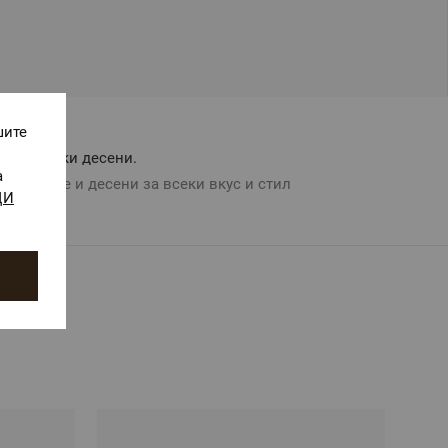
шите
Авторски десени.
а
Цветове и десени за всеки вкус и стил
ЩИ