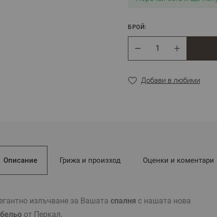
БРОЙ:
Брой
Добави в любими
Описание
Грижа и произход
Оценки и коментари
егантно излъчване за Вашата
спалня
с нашата нова
 бельо
от Перкал.