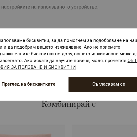
 настройките на използваното устройство.
използваме бисквитки, за да помогнем за подобряване на на
ги и да подобрим вашето изживяване. Ако не приемете
ОЕКО-ТЕКС СТАНДАРТ 100
дължителните бисквитки по-долу, вашето изживяване може д
Текстилни материали, безопасни за Вашето здраве
засегнато. Ако искате да научите повече, моля, прочетете
ОБ
ВИЯ ЗА ПОЛЗВАНЕ И БИСКВИТКИ
Преглед на бисквитките
Съгласявам се
Комбинирай с