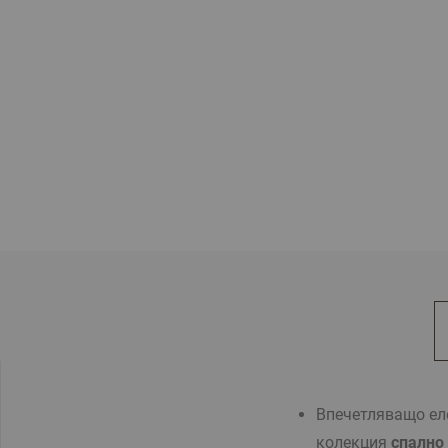
Впечетляващо ел
колекция
спално