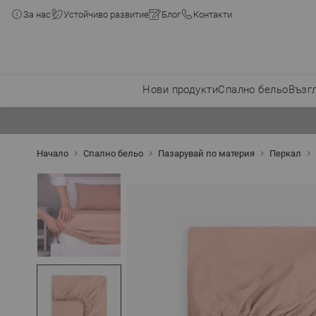
За нас
Устойчиво развитие
Блог
Контакти
Нови продукти
Спално бельо
Възг
Прескачане към съдържанието
Начало
Спално бельо
Пазарувай по материя
Перкал