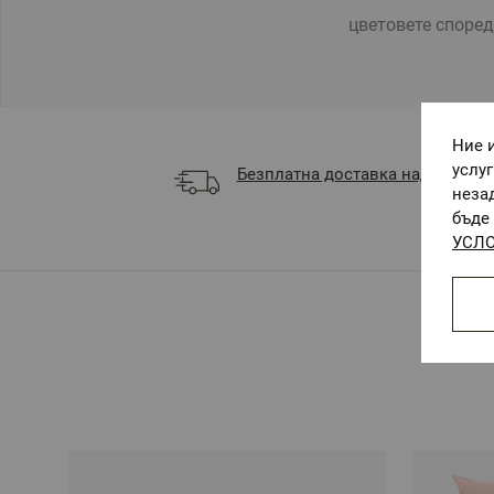
цветовете според
Ние 
услу
Безплатна доставка над 68 €
неза
бъде 
УСЛО