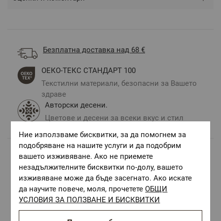
Безплатна доставка над 68 €
ОЕКО-ТЕКС СТАНДАРТ 100
Текстилни материали, безопасни за Вашето
здраве
Авторски десени.
Цветове и десени за всеки вкус и стил
Ние използваме бисквитки, за да помогнем за
подобряване на нашите услуги и да подобрим
вашето изживяване. Ако не приемете
Комбинирай с
незадължителните бисквитки по-долу, вашето
изживяване може да бъде засегнато. Ако искате
да научите повече, моля, прочетете
ОБЩИ
УСЛОВИЯ ЗА ПОЛЗВАНЕ И БИСКВИТКИ