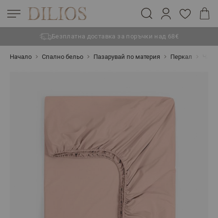
Безплатна доставка за поръчки над 68€
Прескачане към съдържанието
Начало
Спално бельо
Пазарувай по материя
Перкал
Чарш