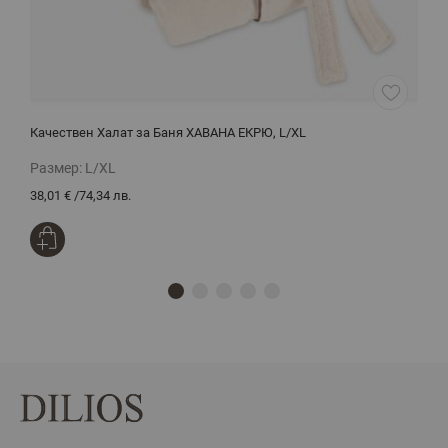
Качествен Халат за Баня ХАВАНА ЕКРЮ, L/XL
Д
Размер:
L/XL
Р
38,01 €
/
74,34 лв.
2