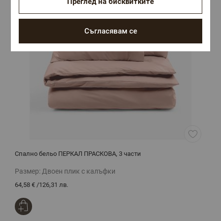
Преглед на бисквитките
Съгласявам се
Спално бельо ПЕРКАЛ ПРАСКОВА, 3 части
С
Размер:
Двоен плик с калъфки
Р
64,58 €
/
126,31 лв.
6