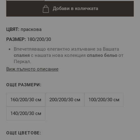
Добави в количката
ЦВЯТ:
праскова
РАЗМЕР:
180/200/30
Впечетляващо елегантно излъчване за Вашата
спалня
с нашата нова колекция
спално бельо
от
Перкал.
Плътна и фино изтъкана тъкан с матов финиш.
Виж пълното описание
Подарете на Вас и Вашите близки превъзходно
усещане за чистота и лукс в четири нежни цвята.
ОЩЕ РАЗМЕРИ:
Чаршафът с ластик
е практичен вид
чаршаф
, който
обхваща матрака посредством ластик по цялата
дължина. Ластикът осигурява неподвижност на
160/200/30 см
200/200/30 см
100/200/30 см
чаршафа
и не позволява изплъзването му от
матрака.
140/200/30 см
Комбинирайте със
спално бельо
без долен
чаршаф
и
създайте комплект точно за Вас.
За определяне на подходящ размер
чаршаф с ластик
ОЩЕ ЦВЕТОВЕ:
е нужно да знаете точните размери на Вашия матрак: