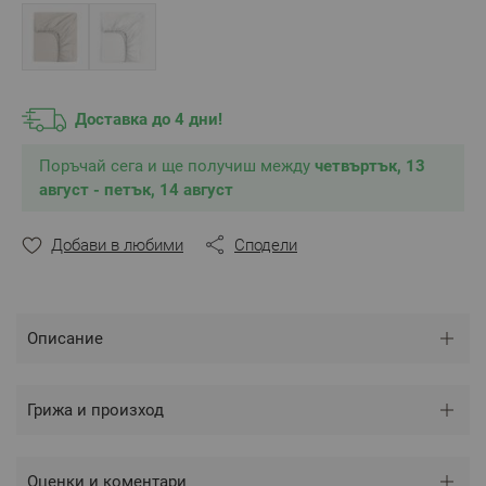
дължина, ширина и височина.
Цвят:
Праскова пастел
Размер:
180/200/30 см
Tози размер е подходящ за матрак 180/200/30 см,
максимална височина на матрака - 30 см
Състав:
Перкал 50% памук/50% бамбук
Доставка до 4 дни!
** Снимките са илюстративни и е възможно
Поръчай сега и ще получиш между
четвъртък, 13
разминаване в тоновете и цветовете според
август - петък, 14 август
настройките на използваното устройство.
Добави в любими
Сподели
Описание
Грижа и произход
Оценки и коментари