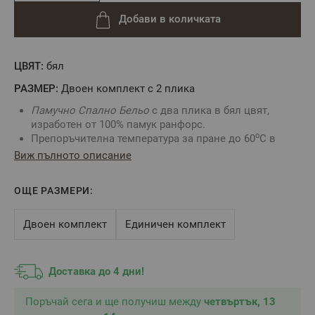
Добави в количката
ЦВЯТ:
бял
РАЗМЕР:
Двоен комплект с 2 плика
Памучно Спално Бельо
с два плика в бял цвят,
изработен от 100% памук ранфорс.
о
Препоръчителна температура за пране до 60
С в
перална машина.
Виж пълното описание
Спалният плик се закопчава с копчета тик-так.
Калъфките е с прихлупка по късата страна.
ОЩЕ РАЗМЕРИ:
Ултра мек, благодарение на изключителните
качества на Ранфорс, 100% памук – тъкан, до 4%
свиваемост при правилна поддръжка. Гарантирана
Двоен комплект
Единичен комплект
устойчивост при експлоатация.
Перете и Гладете само на препоръчителната
температура посочени на етикета на изделието, за
Доставка до 4 дни!
да гарантирате дълъг живот за Вашето Спално
Бельо.
Поръчай сега и ще получиш между
четвъртък, 13
Произведено в България