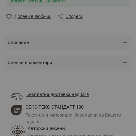
август - петък, 14 август
Състав: 100% Памук Ранфорс
Размери:
Добави в любими
Сподели
Долен чаршаф – 1 брой – 220х240 см
Спален плик – 2 броя – 150х215 см
Калъфка - 2 броя - 50х70 см
Описание
** Снимките са илюстративни и е възможно
разминаване в тоновете и цветовете.
Оценки и коментари
Безплатна доставка над 68 €
ОЕКО-ТЕКС СТАНДАРТ 100
Текстилни материали, безопасни за Вашето
здраве
Авторски десени.