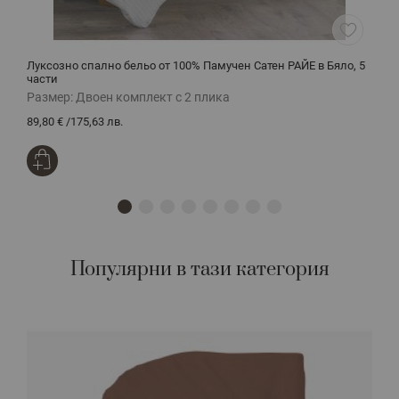
Луксозно спално бельо от 100% Памучен Сатен РАЙЕ в Бяло, 5
Б
части
Размер:
Двоен комплект с 2 плика
Р
89,80 €
/
175,63 лв.
5
Популярни в тази категория