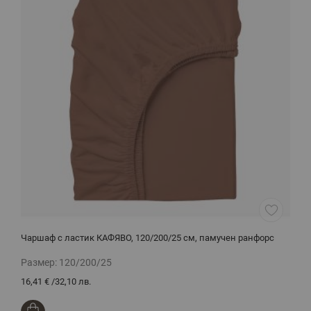
Чаршаф с ластик КАФЯВО, 120/200/25 см, памучен ранфорс
Д
ч
Размер:
120/200/25
Р
16,41 €
/
32,10 лв.
4