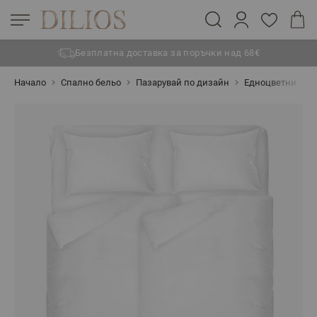
Безплатна доставка за поръчки над 68€
Прескачане към съдържанието
Начало
Спално бельо
Пазарувай по дизайн
Едноцветни
С