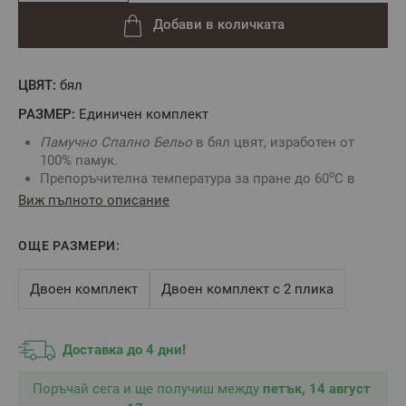
Добави в количката
ЦВЯТ:
бял
РАЗМЕР:
Единичен комплект
Памучно Спално Бельо
в бял цвят, изработен от
100% памук.
о
Препоръчителна температура за пране до 60
С в
перална машина
Виж пълното описание
Спалният плик се закопчава с копчета тик так
Ултра мек, благодарение на изключителните
ОЩЕ РАЗМЕРИ:
качества на Ранфорс, тъкан с до 4% свиваемост при
правилна поддръжка. Гарантирана устойчивост при
експлоатация.
Двоен комплект
Двоен комплект с 2 плика
Перете и Гладете само на препоръчителната
температура посочени на етикета на изделието, за
да гарантирате дълъг живот за Вашето Спално
Доставка до 4 дни!
Бельо.
Произведено в България
Поръчай сега и ще получиш между
петък, 14 август
Състав: 100% Памук Ранфорс