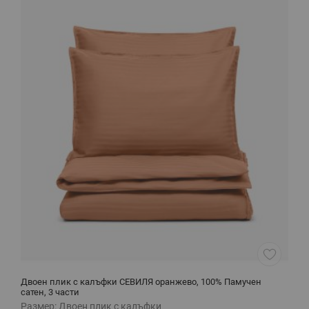
Двоен плик с калъфки СЕВИЛЯ оранжево, 100% Памучен
Д
сатен, 3 части
Размер:
Двоен плик с калъфки
Р