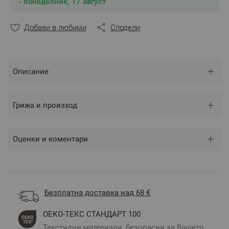
- понеделник, 17 август
Размери:
Добави в любими
Сподели
Долен чаршаф – 150/220 см – 1 брой
Спален плик – 150/215 см– 1 брой
Калъфка – 50/70 см – 1 брой
Описание
** Снимките са илюстративни и е възможно
Грижа и произход
разминаване в тоновете и цветовете.
Оценки и коментари
Безплатна доставка над 68 €
ОЕКО-ТЕКС СТАНДАРТ 100
Текстилни материали, безопасни за Вашето