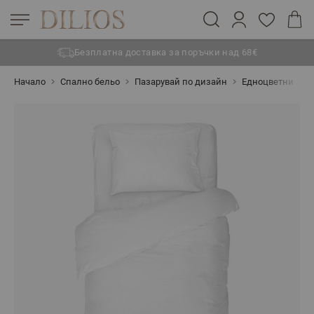
Безплатна доставка за поръчки над 68€
Прескачане към съдържанието
Начало
Спално бельо
Пазарувай по дизайн
Едноцветни
С