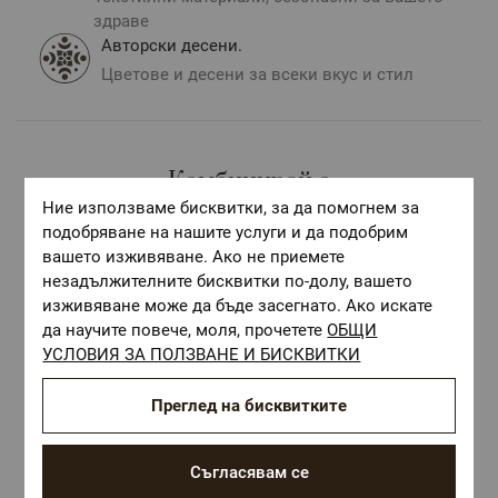
здраве
Авторски десени.
Цветове и десени за всеки вкус и стил
Комбинирай с
Ние използваме бисквитки, за да помогнем за
подобряване на нашите услуги и да подобрим
вашето изживяване. Ако не приемете
незадължителните бисквитки по-долу, вашето
изживяване може да бъде засегнато. Ако искате
да научите повече, моля, прочетете
ОБЩИ
УСЛОВИЯ ЗА ПОЛЗВАНЕ И БИСКВИТКИ
Преглед на бисквитките
Съгласявам се