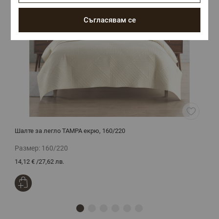
Съгласявам се
Шалте за легло ТАМРА екрю, 160/220
Л
1
Размер:
160/220
Р
14,12 €
/
27,62 лв.
3