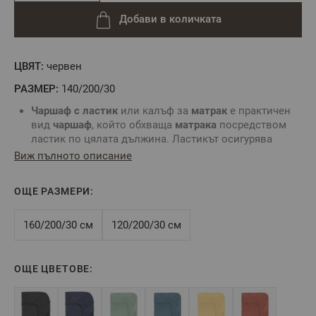
Добави в количката
ЦВЯТ:
червен
РАЗМЕР:
140/200/30
Чаршаф с ластик
или калъф за
матрак
е практичен
вид
чаршаф
, който обхваща
матрака
посредством
ластик по цялата дължина. Ластикът осигурява
неподвижност на
чаршафа
и не позволяват
Виж пълното описание
изплъзването му от
матрака
.
Комбинирайте със
спално бельо
без долен чаршаф и
ОЩЕ РАЗМЕРИ:
създайте комплект по Ваш вкус.
За определяне размера на
чаршаф с ластик
е нужно
да знаете точните размери на вашия
матрак
:
160/200/30 см
120/200/30 см
дължина, ширина и височина.
Цвят
: Червен
Размер
:
140/200/30 см
ОЩЕ ЦВЕТОВЕ:
Tози размер е подходящ за
матрак
140/200/30 см
или по-малък, максимална височина на
матрака
- 30
см