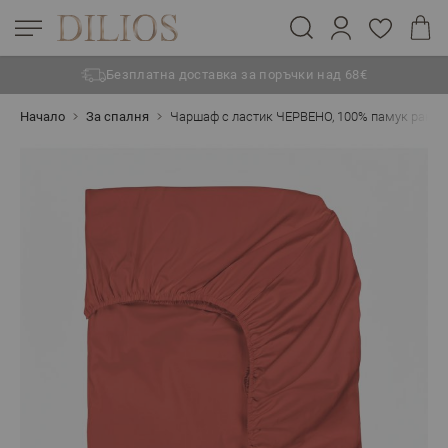
Безплатна доставка за поръчки над 68€
Прескачане към съдържанието
Начало
За спалня
Чаршаф с ластик ЧЕРВЕНО, 100% памук ранфо