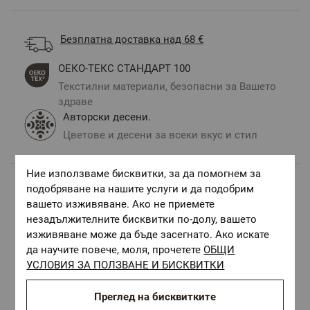
Безплатна доставка над 68 €
ОЕКО-ТЕКС СТАНДАРТ 100
Текстилни материали, безопасни за Вашето
здраве
Авторски десени.
Цветове и десени за всеки вкус и стил
Ние използваме бисквитки, за да помогнем за
подобряване на нашите услуги и да подобрим
Комбинирай с
вашето изживяване. Ако не приемете
незадължителните бисквитки по-долу, вашето
изживяване може да бъде засегнато. Ако искате
да научите повече, моля, прочетете
ОБЩИ
УСЛОВИЯ ЗА ПОЛЗВАНЕ И БИСКВИТКИ
Преглед на бисквитките