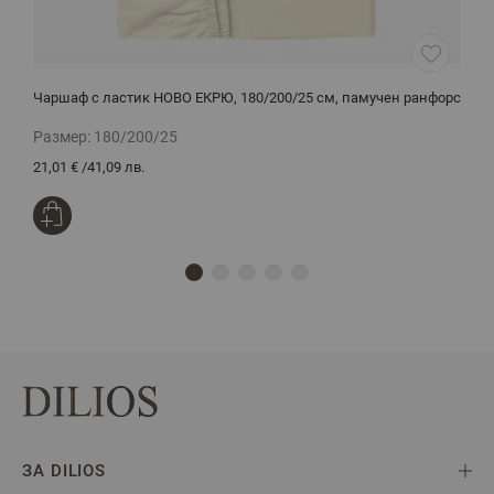
Чаршаф с ластик НОВО ЕКРЮ, 180/200/25 см, памучен ранфорс
Ч
р
Размер:
180/200/25
Р
21,01 €
/
41,09 лв.
1
ЗА DILIOS