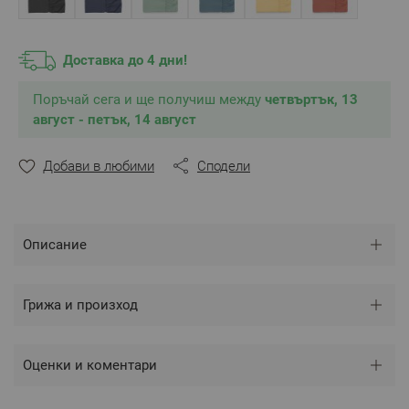
Състав
:
100% Памук Ранфорс
, свиваемост до 4%
** Снимките са илюстративни и е възможно
Доставка до 4 дни!
разминаване в тоновете и цветовете според
настройките на използваното устройство.
Поръчай сега и ще получиш между
четвъртък, 13
август - петък, 14 август
Добави в любими
Сподели
Описание
Грижа и произход
Оценки и коментари