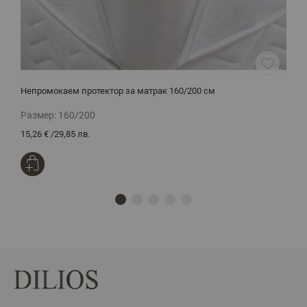
Непромокаем протектор за матрак 160/200 см
Д
Размер:
160/200
Р
15,26 €
/
29,85 лв.
1