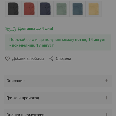
Състав
:
100% памук ранфорс
, свиваемост до 4%
** Снимките са илюстративни и е възможно
разминаване в тоновете и цветовете според
настройките на използваното устройство.
Доставка до 4 дни!
Поръчай сега и ще получиш между
петък, 14 август
- понеделник, 17 август
Добави в любими
Сподели
Описание
Грижа и произход
Оценки и коментари