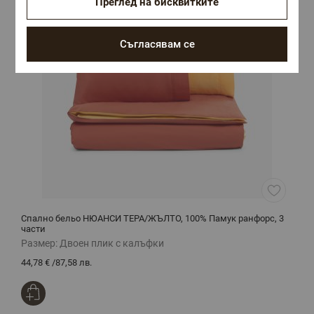
Преглед на бисквитките
Съгласявам се
Спално бельо НЮАНСИ ТЕРА/ЖЪЛТО, 100% Памук ранфорс, 3
К
части
п
Размер:
Двоен плик с калъфки
Р
44,78 €
/
87,58 лв.
8