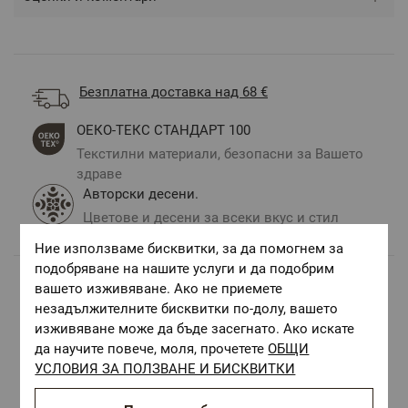
Безплатна доставка над 68 €
ОЕКО-ТЕКС СТАНДАРТ 100
Текстилни материали, безопасни за Вашето
здраве
Авторски десени.
Цветове и десени за всеки вкус и стил
Ние използваме бисквитки, за да помогнем за
подобряване на нашите услуги и да подобрим
вашето изживяване. Ако не приемете
Комбинирай с
незадължителните бисквитки по-долу, вашето
изживяване може да бъде засегнато. Ако искате
да научите повече, моля, прочетете
ОБЩИ
УСЛОВИЯ ЗА ПОЛЗВАНЕ И БИСКВИТКИ