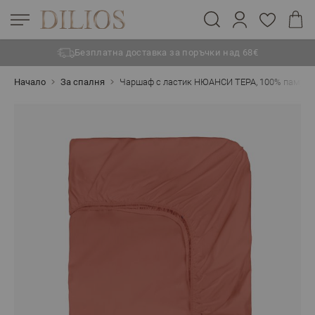
Безплатна доставка за поръчки над 68€
Прескачане към съдържанието
Начало
За спалня
Чаршаф с ластик НЮАНСИ ТЕРА, 100% памук р