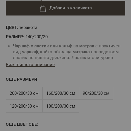
Добави в количката
ЦВЯТ:
теракота
РАЗМЕР:
140/200/30
Чаршаф с ластик
или калъф за
матрак
е практичен
вид
чаршаф
, който обхваща
матрака
посредством
ластик по цялата дължина. Ластикът осигурява
неподвижност на
чаршафа
и не позволяват
Виж пълното описание
изплъзването му от
матрака
.
Комбинирайте със
спално бельо
без долен чаршаф и
ОЩЕ РАЗМЕРИ:
създайте комплект по Ваш вкус.
За определяне размера на
чаршаф с ластик
е нужно
да знаете точните размери на вашия
матрак
:
200/200/30 см
160/200/30 см
90/200/30 см
дължина, ширина и височина.
Цвят
: Тера
120/200/30 см
180/200/30 см
Размер
:
140/200/30 см
Tози размер е подходящ за
матрак
140/200/30 см
или по-малък, максимална височина на
матрака
- 30
ОЩЕ ЦВЕТОВЕ:
см