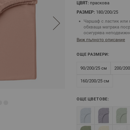
ЦВЯТ:
праскова
РАЗМЕР:
180/200/25
Чаршаф с ластик или 
обхваща матрака поср
осигурява неподвижно
матрака.
Виж пълното описание
Комбинирайте със сп
За определяне размер
ОЩЕ РАЗМЕРИ:
размери на вашия мат
Цвят: Праскова
Размер:
180/200/25 см
90/200/25 см
200/200
Tози размер е подход
височина на матрака -
160/200/25 см
Състав:
100% памук р
ОЩЕ ЦВЕТОВЕ:
** Снимките са илюстра
цветовете.