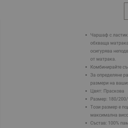
Чаршаф с ластик
обхваща матрака
осигурява непод
от матрака.
Комбинирайте съ
За определяне ра
размери на ваши
Цвят: Праскова
Размер:
180/200/
Tози размер е по
максимална висо
Състав:
100% пам