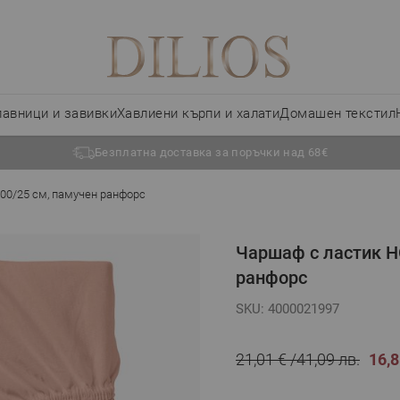
лавници и завивки
Хавлиени кърпи и халати
Домашен текстил
Безплатна доставка за поръчки над 68€
00/25 см, памучен ранфорс
Чаршаф с ластик Н
ранфорс
SKU: 4000021997
21,01 €
41,09 лв.
16,8