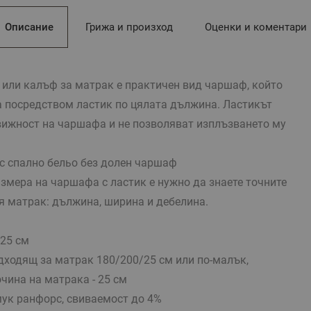
Описание
Грижа и произход
Оценки и коментари
 или калъф за матрак е практичен вид чаршаф, който
 посредством ластик по цялата дължина. Ластикът
вижност на чаршафа и не позволяват изплъзването му
с спално бельо без долен чаршаф
змера на чаршафа с ластик е нужно да знаете точните
я матрак: дължина, ширина и дебелина.
25 см
дходящ за матрак 180/200/25 см или по-малък,
чина на матрака - 25 см
ук ранфорс, свиваемост до 4%