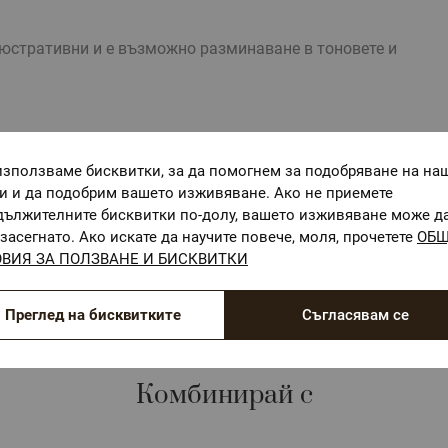
стративни и е възможно разминаване в тоновете и
използваме бисквитки, за да помогнем за подобряване на на
ги и да подобрим вашето изживяване. Ако не приемете
ОЕКО-ТЕКС СТАНДАРТ 100
дължителните бисквитки по-долу, вашето изживяване може д
засегнато. Ако искате да научите повече, моля, прочетете
ОБ
Текстилни материали, безопасни за Вашето здраве
ВИЯ ЗА ПОЛЗВАНЕ И БИСКВИТКИ
Преглед на бисквитките
Съгласявам се
Комбинирай с