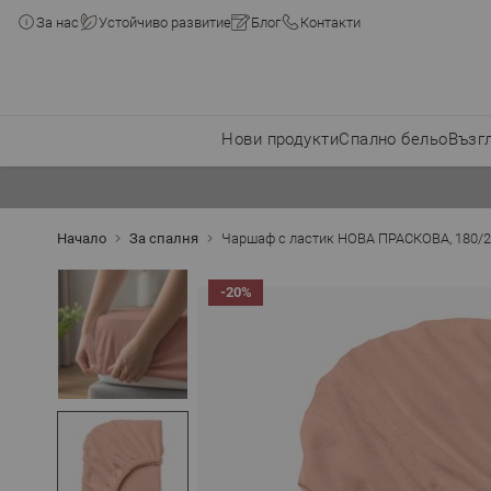
За нас
Устойчиво развитие
Блог
Контакти
Нови продукти
Спално бельо
Възг
Прескачане към съдържанието
Начало
За спалня
Чаршаф с ластик НОВА ПРАСКОВА, 180/2
-20%