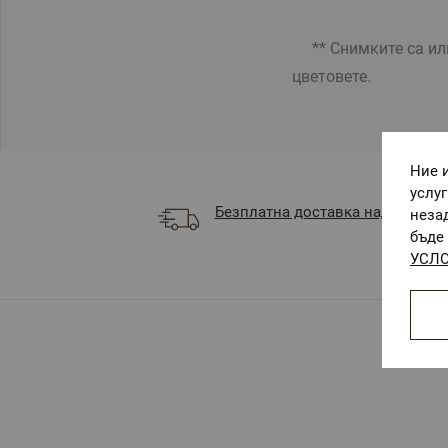
** Снимките са илю
цветовете.
Ние 
услу
Безплатна доставка над 68 €
неза
бъде 
УСЛО