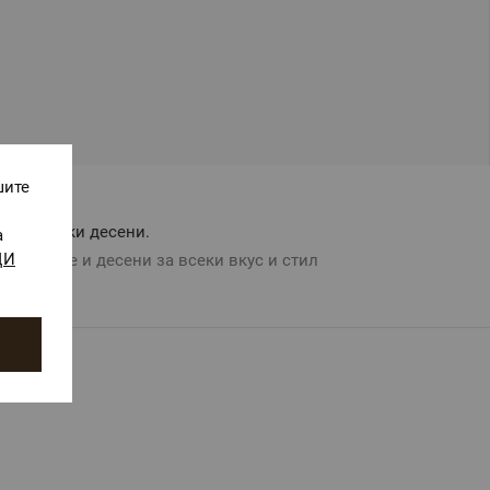
шите
Авторски десени.
а
ЩИ
Цветове и десени за всеки вкус и стил