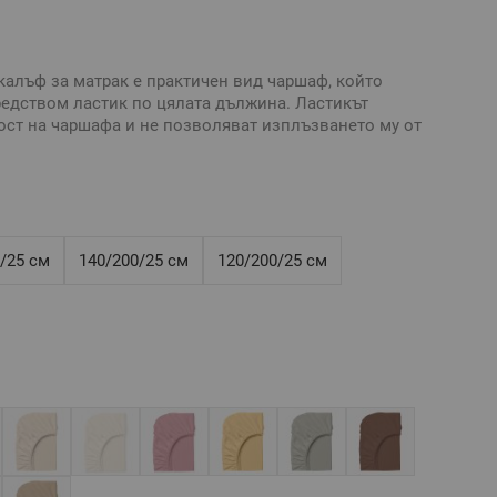
калъф за матрак е практичен вид чаршаф, който
едством ластик по цялата дължина. Ластикът
ст на чаршафа и не позволяват изплъзването му от
ално бельо без долен чаршаф
а на чаршафа с ластик е нужно да знаете точните
рак: дължина, ширина и дебелина.
/25 см
140/200/25 см
120/200/25 см
ящ за матрак 180/200/25 см или по-малък, максимална
 25 см
анфорс, свиваемост до 4%
тивни и е възможно разминаване в тоновете и