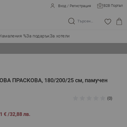
B2B Портал
Вход
/
Регистрация
Търсене в целия магазин...
Намаления %
За подарък
За хотели
ОВА ПРАСКОВА, 180/200/25 см, памучен
(0)
1 €
32,88 лв.