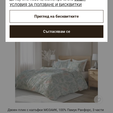
Комбинирай с
УСЛОВИЯ ЗА ПОЛЗВАНЕ И БИСКВИТКИ
Преглед на бисквитките
Съгласявам се
Двоен плик с калъфки МОЗАИК, 100% Памук Ранфорс, 3 части
Д