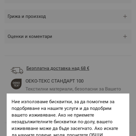
Грижа и произход
Оценки и коментари
Безплатна доставка над 68 €
ОЕКО-ТЕКС СТАНДАРТ 100
Текстилни материали, безопасни за Вашето
здраве
Ние използваме бисквитки, за да помогнем за
Авторски десени.
подобряване на нашите услуги и да подобрим
Цветове и десени за всеки вкус и стил
вашето изживяване. Ако не приемете
незадължителните бисквитки по-долу, вашето
изживяване може да бъде засегнато. Ако искате
да научите повече, моля, прочетете
ОБЩИ