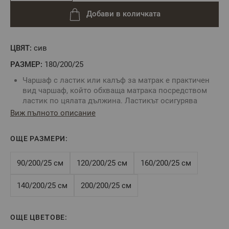
Добави в количката
ЦВЯТ:
сив
РАЗМЕР:
180/200/25
Чаршаф с ластик или калъф за матрак е практичен
вид чаршаф, който обхваща матрака посредством
ластик по цялата дължина. Ластикът осигурява
неподвижност на чаршафа и не позволяват
Виж пълното описание
изплъзването му от матрака.
Комбинирайте със спално бельо без долен чаршаф
ОЩЕ РАЗМЕРИ:
За определяне размера на чаршафа с ластик е нужно
да знаете точните размери на вашия матрак:
дължина, ширина и дебелина.
90/200/25 см
120/200/25 см
160/200/25 см
Цвят: Сиво
Размер:
180/200/25 см
140/200/25 см
200/200/25 см
Tози размер е подходящ за матрак 180/200/25 см или
по-малък, максимална височина на матрака - 25 см
Състав:
100% памук ранфорс, свиваемост до 4%
ОЩЕ ЦВЕТОВЕ: