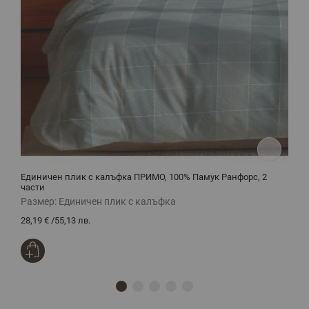
Единичен плик с калъфка ПРИМО, 100% Памук Ранфорс, 2
Ш
части
Размер:
Единичен плик с калъфка
Р
28,19 €
/
55,13 лв.
1