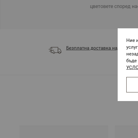
цветовете според на
Ние 
услу
Безплатна доставка над 68 €
неза
бъде 
УСЛО