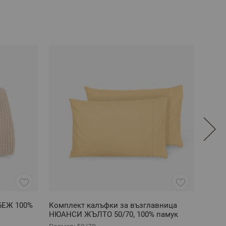
БЕЖ 100%
Комплект калъфки за възглавница
Долен
НЮАНСИ ЖЪЛТО 50/70, 100% памук
100%
ранфорс