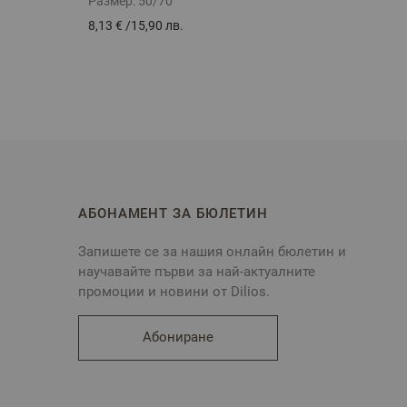
Размер:
50/70
Разме
8,13 €
/
15,90 лв.
13,16 
АБОНАМЕНТ ЗА БЮЛЕТИН
Запишете се за нашия онлайн бюлетин и
научавайте първи за най-актуалните
промоции и новини от Dilios.
Абониране