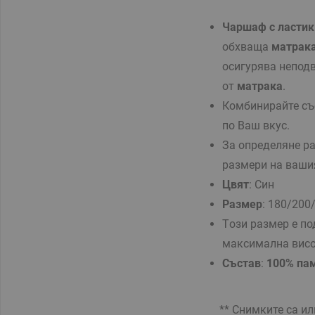
Чаршаф с ластик
обхваща
матрак
осигурява непод
от
матрака
.
Комбинирайте с
по Ваш вкус.
За определяне р
размери на ваш
Цвят
: Син
Размер
:
180/200
Tози размер е п
максимална вис
Състав
:
100% пам
** Снимките са илю