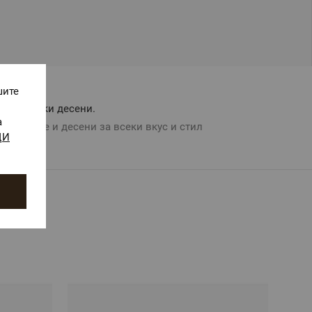
шите
Авторски десени.
а
Цветове и десени за всеки вкус и стил
ЩИ