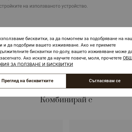
стройките на използваното устройство.
използваме бисквитки, за да помогнем за подобряване на на
ги и да подобрим вашето изживяване. Ако не приемете
ОЕКО-ТЕКС СТАНДАРТ 100
дължителните бисквитки по-долу, вашето изживяване може д
Текстилни материали, безопасни за Вашето здраве
засегнато. Ако искате да научите повече, моля, прочетете
ОБ
ВИЯ ЗА ПОЛЗВАНЕ И БИСКВИТКИ
Преглед на бисквитките
Съгласявам се
Комбинирай с