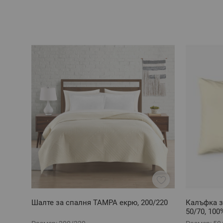
Шалте за спалня ТАМРА екрю, 200/220
Калъфка 
50/70, 10