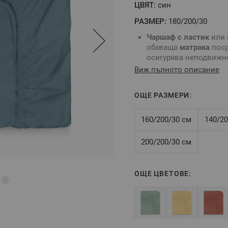
ЦВЯТ:
син
РАЗМЕР:
180/200/30
Чаршаф с ластик
или 
обхваща
матрака
поср
осигурява неподвижн
матрака
.
Виж пълното описание
Комбинирайте със
сп
Ваш вкус.
ОЩЕ РАЗМЕРИ:
За определяне разме
размери на вашия
ма
Цвят
: Син
160/200/30 см
140/20
Размер
:
180/200/30 см
Tози размер е подход
200/200/30 см
височина на
матрака
Състав
:
100% памук р
ОЩЕ ЦВЕТОВЕ:
** Снимките са илюстра
цветовете според настро