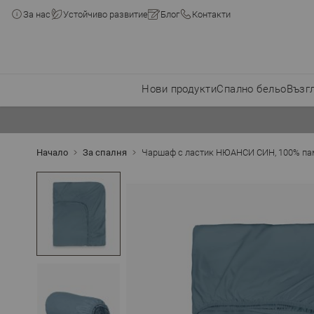
За нас
Устойчиво развитие
Блог
Контакти
Нови продукти
Спално бельо
Възг
Прескачане към съдържанието
Начало
За спалня
Чаршаф с ластик НЮАНСИ СИН, 100% пам