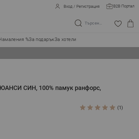
B2B Портал
Вход
/
Регистрация
Търсене в целия магазин...
Намаления %
За подарък
За хотели
НЮАНСИ СИН, 100% памук ранфорс,
(1)