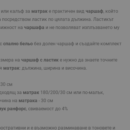
или калъф за
матрак
е практичен вид
чаршаф
, който
а
посредством ластик по цялата дължина. Ластикът
вижност на
чаршафа
и не позволяват изплъзването му
ъс
спално бельо
без долен чаршаф и създайте комплект
азмера на
чаршаф с ластик
е нужно да знаете точните
ия
матрак
: дължина, ширина и височина.
/30 см
одходящ за
матрак
180/200/30 см или по-малък,
очина на
матрака
- 30 см
ук ранфорс
, свиваемост до 4%
стративни и е възможно разминаване в тоновете и