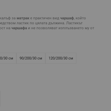
калъф за
матрак
е практичен вид
чаршаф
, който
едством ластик по цялата дължина. Ластикът
ост на
чаршафа
и не позволяват изплъзването му от
ално бельо
без долен чаршаф и създайте комплект по
ра на
чаршаф с ластик
е нужно да знаете точните
трак
: дължина, ширина и височина.
0/30 см
90/200/30 см
120/200/30 см
ящ за
матрак
180/200/30 см или по-малък, максимална
- 30 см
анфорс
, свиваемост до 4%
тивни и е възможно разминаване в тоновете и
йките на използваното устройство.