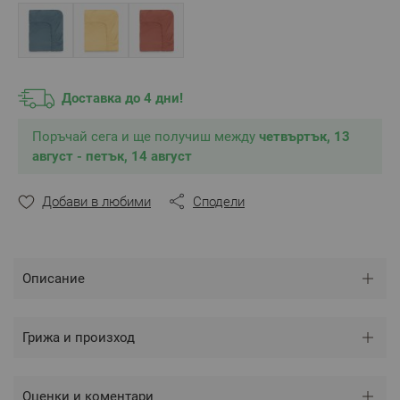
Състав
:
100% памук ранфорс
, свиваемост до 4%
** Снимките са илюстративни и е възможно
разминаване в тоновете и цветовете според
настройките на използваното устройство.
Доставка до 4 дни!
Поръчай сега и ще получиш между
четвъртък, 13
август - петък, 14 август
Добави в любими
Сподели
Описание
Грижа и произход
Оценки и коментари