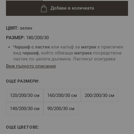
Добави в количката
ЦВЯТ:
зелен
РАЗМЕР:
180/200/30
Чаршаф с ластик
или калъф за
матрак
е практичен
вид
чаршаф
, който обхваща
матрака
посредством
ластик по цялата дължина. Ластикът осигурява
неподвижност на
чаршафа
и не позволяват
Виж пълното описание
изплъзването му от
матрака
.
Комбинирайте със
спално бельо
без долен чаршаф и
ОЩЕ РАЗМЕРИ:
създайте комплект по Ваш вкус.
За определяне размера на
чаршаф с ластик
е нужно
да знаете точните размери на вашия
матрак
:
120/200/30 см
160/200/30 см
200/200/30 см
дължина, ширина и височина.
Цвят
: Зелен
140/200/30 см
90/200/30 см
Размер
:
180/200/30 см
Tози размер е подходящ за
матрак
180/200/30 см
или по-малък, максимална височина на
матрака
- 30
ОЩЕ ЦВЕТОВЕ:
см