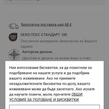
Безплатна доставка над 68 €
ОЕКО-ТЕКС СТАНДАРТ 100
Текстилни материали, безопасни за Вашето
здраве
Авторски десени.
Цветове и десени за всеки вкус и стил
Ние използваме бисквитки, за да помогнем за
подобряване на нашите услуги и да подобрим
вашето изживяване. Ако не приемете
Комбинирай с
незадължителните бисквитки по-долу, вашето
изживяване може да бъде засегнато. Ако искате
да научите повече, моля, прочетете
ОБЩИ
УСЛОВИЯ ЗА ПОЛЗВАНЕ И БИСКВИТКИ