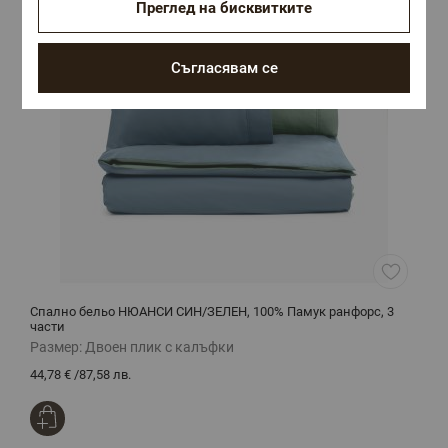
Преглед на бисквитките
Съгласявам се
Спално бельо НЮАНСИ СИН/ЗЕЛЕН, 100% Памук ранфорс, 3
К
части
1
Размер:
Двоен плик с калъфки
Р
44,78 €
/
87,58 лв.
8