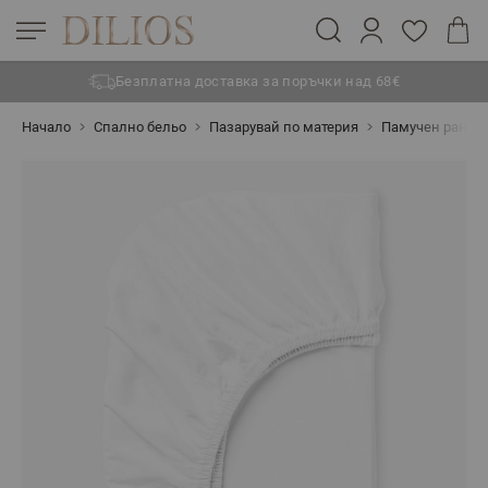
Безплатна доставка за поръчки над 68€
Прескачане към съдържанието
Начало
Спално бельо
Пазарувай по материя
Памучен ранфо