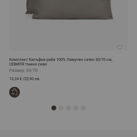
Комплект Калъфки райе 100% Памучен сатен 50/70 см,
Н
СЕВИЛЯ тъмно сиво
Размер:
50/70
Р
13,24 €
/
25,90 лв.
5