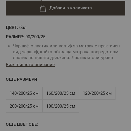
Добави в количката
ЦВЯТ:
бял
РАЗМЕР:
90/200/25
Чаршаф с ластик или калъф за матрак е практичен
вид чаршаф, който обхваща матрака посредством
ластик по цялата дължина. Ластикът осигурява
неподвижност на чаршафа и не позволяват
Виж пълното описание
изплъзването му от матрака.
Комбинирайте със спално бельо без долен чаршаф.
ОЩЕ РАЗМЕРИ:
За определяне размера на чаршафа с ластик е нужно
да знаете точните размери на вашия матрак:
дължина, ширина и височина.
140/200/25 см
160/200/25 см
120/200/25 см
Цвят: Бял
Размер:
90/200/25 см
200/200/25 см
180/200/25 см
Tози размер е подходящ за матрак 90/200/25 см или
по-малък, максимална височина на матрака - 25 см
Състав:
100% памук ранфорс
ОЩЕ ЦВЕТОВЕ: