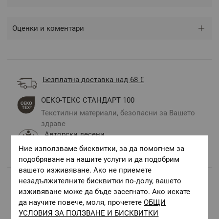
Оценки и коментари
Безплатна доставка над 68 €
ОЕКО-ТЕКС СТАНДАРТ 100
Текстилни материали, безопасни за Вашето
здраве
Авторски десени.
Цветове и десени за всеки вкус и стил
Ние използваме бисквитки, за да помогнем за
подобряване на нашите услуги и да подобрим
вашето изживяване. Ако не приемете
незадължителните бисквитки по-долу, вашето
изживяване може да бъде засегнато. Ако искате
Комбинирай с
да научите повече, моля, прочетете
ОБЩИ
УСЛОВИЯ ЗА ПОЛЗВАНЕ И БИСКВИТКИ