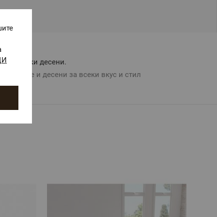
шите
а
ЩИ
Авторски десени.
Цветове и десени за всеки вкус и стил