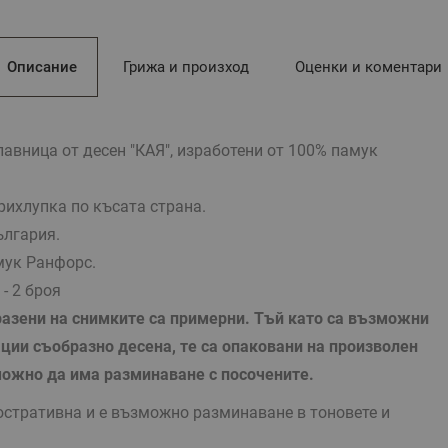
Описание
Грижа и произход
Оценки и коментари
авница от десен "КАЯ", изработени от 100% памук
рихлупка по късата страна.
ългария.
мук Ранфорс.
- 2 броя
азени на снимките са примерни. Тъй като са възможни
ции съобразно десена, те са опаковани на произволен
можно да има разминаване с посочените.
тративна и е възможно разминаване в тоновете и