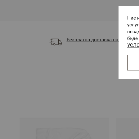
Ние 
услу
неза
бъде 
Безплатна доставка над 68 €
УСЛО