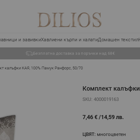
лавници и завивки
Хавлиени кърпи и халати
Домашен текстил
Безплатна доставка за поръчки над 68€
т калъфки КАЯ, 100% Памук Ранфорс, 50/70
Комплект калъфки 
SKU: 4000019163
7,46 €
14,59 лв.
ЦВЯТ:
многоцвeтен