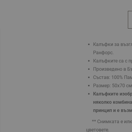
Калъфки за възгл
Ранфорс.
Калъфките са с п
Произведено в Б
Състав: 100% Па
Размер: 50х70 см 
Калъфките изобр
няколко комбина
принцип и е въз
** Снимката е илюс
цветовете.