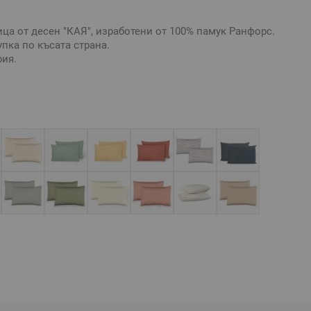
ца от десен "КАЯ", изработени от 100% памук Ранфорс.
пка по късата страна.
ия.
анфорс.
роя
и на снимките са примерни. Тъй като са възможни
ъобразно десена, те са опаковани на произволен
 да има разминаване с посочените.
ивна и е възможно разминаване в тоновете и