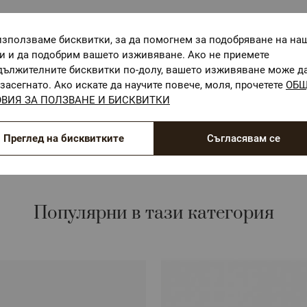
използваме бисквитки, за да помогнем за подобряване на на
ги и да подобрим вашето изживяване. Ако не приемете
дължителните бисквитки по-долу, вашето изживяване може д
засегнато. Ако искате да научите повече, моля, прочетете
ОБ
ОЕКО-ТЕКС СТАНДАРТ 100
ВИЯ ЗА ПОЛЗВАНЕ И БИСКВИТКИ
Текстилни материали, безопасни за Вашето здраве
Преглед на бисквитките
Съгласявам се
Популярни в тази категория