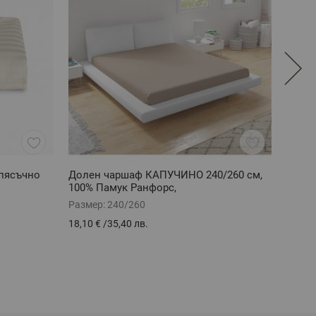
пясъчно
Долен чаршаф КАПУЧИНО 240/260 см,
Доле
100% Памук Ранфорс,
см, 1
Размер:
240/260
Разме
18,10 €
/
35,40 лв.
13,16 