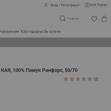
B2B Портал
Вход
/
Регистрация
Търсене в целия магазин...
Намаления %
За подарък
За хотели
КАЯ, 100% Памук Ранфорс, 50/70
(2)