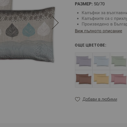
РАЗМЕР:
50/70
Калъфки за възглавни
Калъфките са с прихлу
Произведено в Българ
Състав: 100% Памук Р
Виж пълното описание
Размер: 50х70 см - 2 б
Калъфките изобразен
ОЩЕ ЦВЕТОВЕ:
няколко комбинации с
принцип и е възможно
** Снимката е илюстрат
цветовете.
Добави в любими