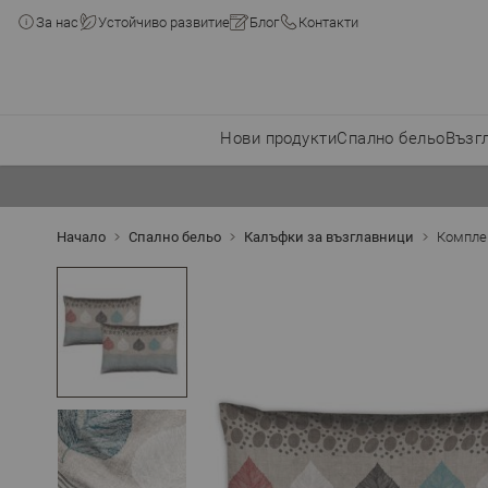
За нас
Устойчиво развитие
Блог
Контакти
Нови продукти
Спално бельо
Възг
Прескачане към съдържанието
Начало
Спално бельо
Калъфки за възглавници
Комплек