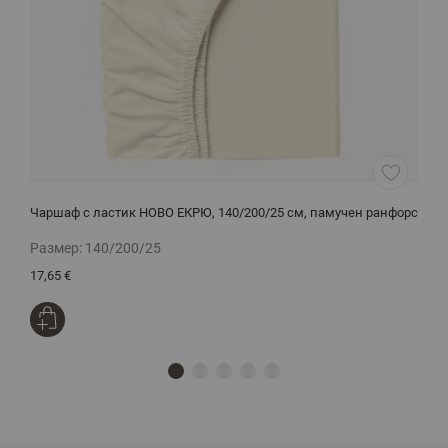
Чаршаф с ластик НОВО ЕКРЮ, 140/200/25 см, памучен ранфорс
Е
ч
Размер:
140/200/25
Р
17,65 €
2