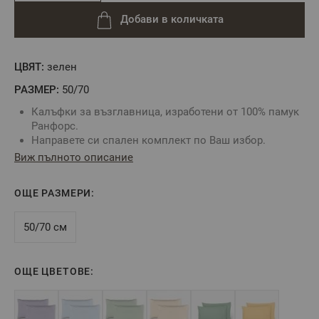
Добави в количката
ЦВЯТ:
зелен
РАЗМЕР:
50/70
Калъфки за възглавница, изработени от 100% памук
Ранфорс.
Направете си спален комплект по Ваш избор.
Изберете желания от Вас цвят на калъфка, чаршаф и
Виж пълното описание
спален плик.
Калъфките са с прихлупка по късата страна.
ОЩЕ РАЗМЕРИ:
Произведено в България
Цвят:
Зелено
Състав:
100% Памук Ранфорс
50/70 см
Размер:
50х70 см - 2бр.
ОЩЕ ЦВЕТОВЕ:
** Снимката е илюстративна и е възможно
разминаване в тоновете и цветовете.