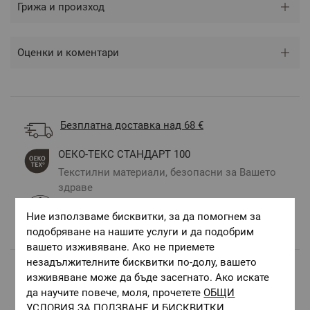
Грижа и произход
Оценки и коментари
Безплатна доставка над 68 €
ОЕКО-ТЕКС СТАНДАРТ 100
Текстилни материали, безопасни за Вашето
здраве
Авторски десени.
Ние използваме бисквитки, за да помогнем за
Цветове и десени за всеки вкус и стил
подобряване на нашите услуги и да подобрим
вашето изживяване. Ако не приемете
незадължителните бисквитки по-долу, вашето
изживяване може да бъде засегнато. Ако искате
Комбинирай с
да научите повече, моля, прочетете
ОБЩИ
УСЛОВИЯ ЗА ПОЛЗВАНЕ И БИСКВИТКИ