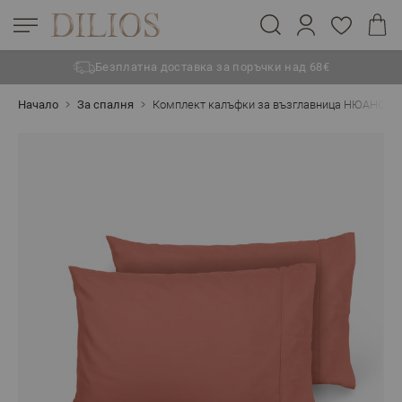
Безплатна доставка за поръчки над 68€
Прескачане към съдържанието
Начало
За спалня
Комплект калъфки за възглавница НЮАНСИ ТЕ