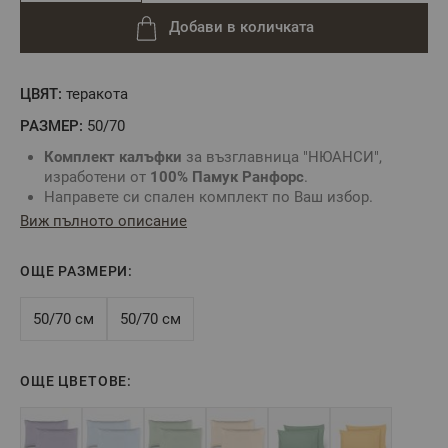
Добави в количката
ЦВЯТ:
теракота
РАЗМЕР:
50/70
Комплект калъфки
за възглавница "НЮАНСИ",
изработени от
100% Памук Ранфорс
.
Направете си спален комплект по Ваш избор.
Изберете желания от Вас цвят
калъфка
,
чаршаф
,
Виж пълното описание
спален плик или
спално бельо
без долен чаршаф.
Калъфките
са с прихлупка по късата страна.
ОЩЕ РАЗМЕРИ:
Произведено в България
Цвят:
Тера пастел
Състав:
100% Памук Ранфорс
50/70 см
50/70 см
Размер:
50х70 см - 2 броя
ОЩЕ ЦВЕТОВЕ:
** Снимките са илюстративни и е възможно
разминаване в тоновете и цветовете според
настройките на използваното устройство.