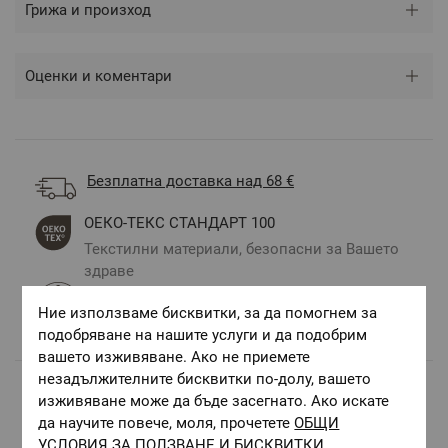
Грижа и произход
Оценки и коментари
Безплатна доставка над 68 €
ОЕКО-ТЕКС СТАНДАРТ 100
Текстилни материали, безопасни за Вашето
здраве
Авторски десени.
Ние използваме бисквитки, за да помогнем за
Цветове и десени за всеки вкус и стил
подобряване на нашите услуги и да подобрим
вашето изживяване. Ако не приемете
незадължителните бисквитки по-долу, вашето
изживяване може да бъде засегнато. Ако искате
Комбинирай с
да научите повече, моля, прочетете
ОБЩИ
УСЛОВИЯ ЗА ПОЛЗВАНЕ И БИСКВИТКИ