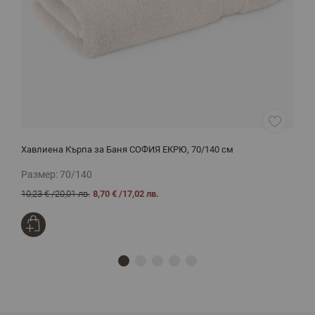
Хавлиена Кърпа за Баня СОФИЯ ЕКРЮ, 70/140 см
Х
Размер:
70/140
Р
10,23 €
/
20,01 лв.
8,70 €
/
17,02 лв.
1