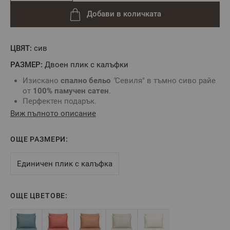
Добави в количката
ЦВЯТ:
сив
РАЗМЕР:
Двоен плик с калъфки
Изискано
спално бельо
"
Севиля" в тъмно сиво райе
от
100% памучен сатен
.
Перфектен подарък.
Комбинирайте с различни цветове от колекция
Виж пълното описание
"Севиля" и създайте модерна визия за
Вашата
спалня
.
ОЩЕ РАЗМЕРИ:
Спалният плик се затваря с копчета тик-так.
Калъфките са с декоративен борд 1 см и прихлупка
по късата страна.
Единичен плик с калъфка
Цвят: Тъмно сиво
Състав:
100% Памучен сатен
- Райе 1 см
ОЩЕ ЦВЕТОВЕ:
Размери:
Спален плик – 200 х 215 – 1 брой
Калъфка с декоративен борд – 50 х 70 – 2 броя