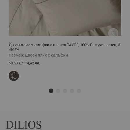
Двоен плик с калъфки с паспел ТАУПЕ, 100% Памучен сатен, 3
С
части
3
Размер:
Двоен плик с калъфки
Р
58,50 €
/
114,42 лв.
3