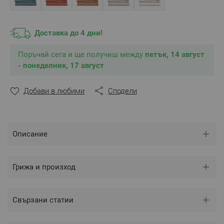
** Снимките са илюстративни и е възможно
разминаване в тоновете и цветовете според
Доставка до 4 дни!
настройките на използваното устройство.
Поръчай сега и ще получиш между
петък, 14 август
- понеделник, 17 август
Добави в любими
Сподели
Описание
Грижа и произход
Свързани статии