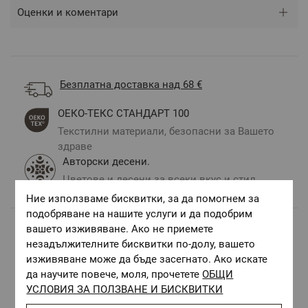
Оценки и коментари
Безплатна доставка над 68 €
ОЕКО-ТЕКС СТАНДАРТ 100
Текстилни материали, безопасни за Вашето
здраве
Авторски десени.
Цветове и десени за всеки вкус и стил
Ние използваме бисквитки, за да помогнем за
подобряване на нашите услуги и да подобрим
вашето изживяване. Ако не приемете
Комбинирай с
незадължителните бисквитки по-долу, вашето
изживяване може да бъде засегнато. Ако искате
да научите повече, моля, прочетете
ОБЩИ
УСЛОВИЯ ЗА ПОЛЗВАНЕ И БИСКВИТКИ