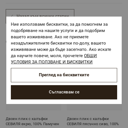
Назад към всички статии
Ние използваме бисквитки, за да помогнем за
подобряване на нашите услуги и да подобрим
вашето изживяване. Ако не приемете
Свързани продукти
незадължителните бисквитки по-долу, вашето
изживяване може да бъде засегнато. Ако искате
да научите повече, моля, прочетете
ОБЩИ
УСЛОВИЯ ЗА ПОЛЗВАНЕ И БИСКВИТКИ
Преглед на бисквитките
Съгласявам се
Двоен плик с калъфки
Двоен плик с калъфки
СЕВИЛЯ екрю, 100% Памучен
СЕВИЛЯ пясъчно сиво, 100%