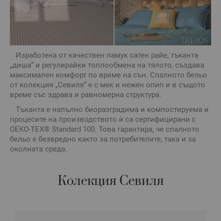
Изработена от качествен памук сатен райе, тъканта
„диша“ и регулирайки топлообмена на тялото, създава
максимален комфорт по време на сън. Спалното бельо
от колекция „Севиля“ е с мек и нежен опип и в същото
време със здрава и равномерна структура.
Тъканта е напълно биоразградима и компостируема и
процесите на производството ѝ са сертифицирани с
OEKO-TEX® Standard 100. Това гарантира, че спалното
бельо е безвредно както за потребителите, така и за
околната среда.
Колекция Севиля