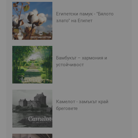
Египетски памук - "Бялото
злато" на Египет
Бамбукът – хармония и
устойчивост
Камелот - замъкът край
бреговете