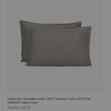
Комплект Калъфки райе 100% Памучен сатен 50/70 см,
К
СЕВИЛЯ тъмно сиво
С
Размер:
50/70
Р