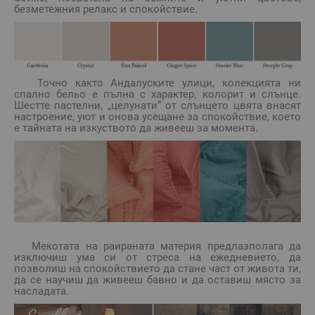
безметежния релакс и спокойствие.
Точно както Андалуските улици, колекцията ни
спално бельо е пълна с характер, колорит и слънце.
Шестте пастелни, „целунати“ от слънцето цвята внасят
настроение, уют и онова усещане за спокойствие, което
е тайната на изкуството да живееш за момента.
Мекотата на раираната материя предлазполага да
изключиш ума си от стреса на ежедневието, да
позволиш на спокойствието да стане част от живота ти,
да се научиш да живееш бавно и да оставиш място за
насладата.