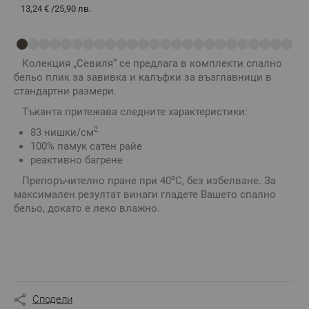
13,24 €
/
25,90 лв.
1
Колекция „Севиля“ се предлага в комплекти спално
бельо плик за завивка и калъфки за възглавници в
стандартни размери.
Тъканта притежава следните характеристики:
2
83 нишки/см
100% памук сатен райе
реактивно багрене
о
Препоръчително пране при 40
С, без избелване. За
максимален резултат винаги гладете Вашето спално
бельо, докато е леко влажно.
Сподели