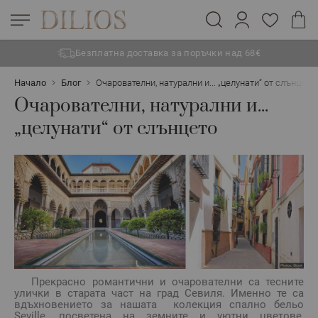
Безплатна доставка за поръчки над 68€
Прескачане към съдържанието
Начало
Блог
Очарователни, натурални и... „целунати“ от слънцето
Очарователни, натурални и...
„целунати“ от слънцето
Прекрасно романтични и очарователни са тесните
улички в старата част на град Севиля. Именно те са
вдъхновението за нашата колекция спално бельо
Seville, посветена на земните и уютни цветове,