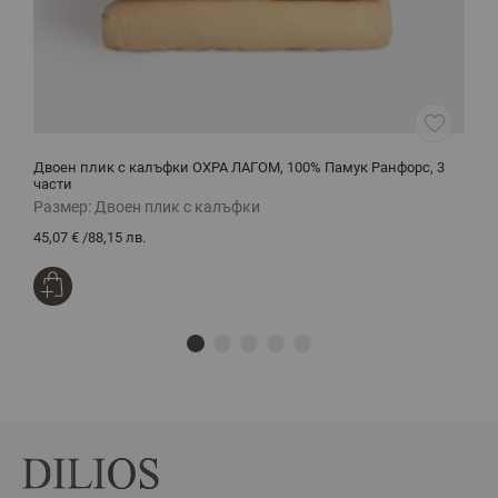
Двоен плик с калъфки ОХРА ЛАГОМ, 100% Памук Ранфорс, 3
О
части
Размер:
Двоен плик с калъфки
Р
45,07 €
/
88,15 лв.
3