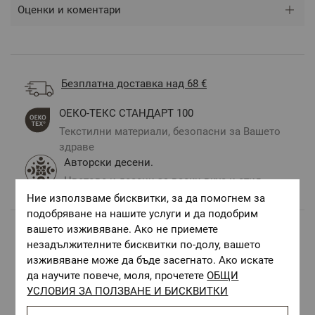
Оценки и коментари
Безплатна доставка над 68 €
ОЕКО-ТЕКС СТАНДАРТ 100
Текстилни материали, безопасни за Вашето
здраве
Авторски десени.
Цветове и десени за всеки вкус и стил
Ние използваме бисквитки, за да помогнем за
подобряване на нашите услуги и да подобрим
вашето изживяване. Ако не приемете
незадължителните бисквитки по-долу, вашето
Комбинирай с
изживяване може да бъде засегнато. Ако искате
да научите повече, моля, прочетете
ОБЩИ
УСЛОВИЯ ЗА ПОЛЗВАНЕ И БИСКВИТКИ