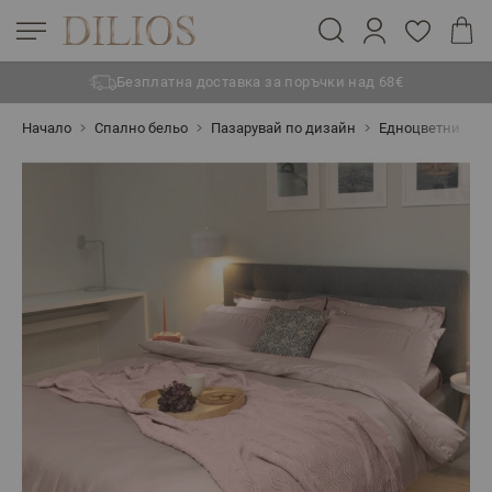
Безплатна доставка за поръчки над 68€
Прескачане към съдържанието
Начало
Спално бельо
Пазарувай по дизайн
Едноцветни
Л