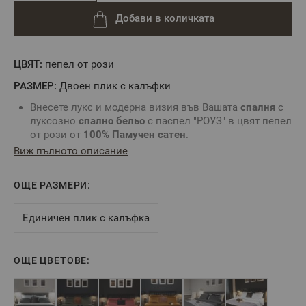
Добави в количката
ЦВЯТ:
пепел от рози
РАЗМЕР:
Двоен плик с калъфки
Внесете лукс и модерна визия във Вашата
спалня
с
луксозно
спално бельо
с паспел "РОУЗ" в цвят пепел
от рози от
100% Памучен сатен
.
Памучният сатен
с гъстота 83 нишки/см² е
Виж пълното описание
висококачествена памучна тъкан с фина структура,
гладка повърхност и деликатен блясък. Материята е
ОЩЕ РАЗМЕРИ:
мека, дишаща и изключително комфортна при допир
с кожата.
Тъканта е с реактивно багрене - това е процес, при
Единичен плик с калъфка
който багрилата се свързват с памучните влакна,
осигурявайки дълготрайни, наситени и устойчиви на
избледняване цветове.
ОЩЕ ЦВЕТОВЕ:
Допълнителна обработка „easy care“ - това е
финишна обработка, която намалява намачкването
и улеснява гладенето и поддръжката след пране.