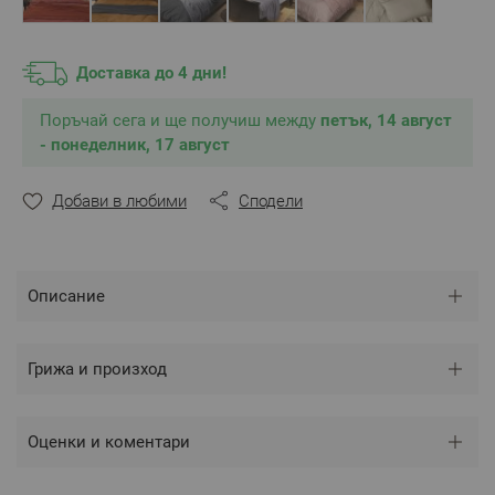
Перете и гладете само на препоръчителната
температура посочена на етикета на изделието, за
да гарантирате дълъг живот за Вашето Спално
Доставка до 4 дни!
Бельо.
Цвят: Смоуки / Силвъри
Поръчай сега и ще получиш между
Произведено в България
петък, 14 август
Състав:
100% Памучен сатен
- понеделник, 17 август
Размери:
Спален плик – 1 брой – 200 х 210 см
Добави в любими
Сподели
Калъфка – 2 броя – 50 х 70 см
Описание
** Снимките са илюстративни и е възможно
разминаване в тоновете и цветовете.
Грижа и произход
Оценки и коментари