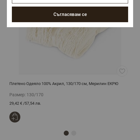
Съгласявам се
Плетено Одеяло 100% Акрил, 130/170 см, Мерилин ЕКРЮ
К
Размер:
130/170
Р
29,42 €
/
57,54 лв.
8