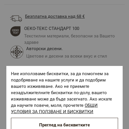
Безплатна доставка над 68 €
ОЕКО-ТЕКС СТАНДАРТ 100
Текстилни материали, безопасни за Вашето
здраве
Авторски десени.
Цветове и десени за всеки вкус и стил
Ние използваме бисквитки, за да помогнем за
подобряване на нашите услуги и да подобрим
Комбинирай с
вашето изживяване. Ако не приемете
незадължителните бисквитки по-долу, вашето
изживяване може да бъде засегнато. Ако искате
да научите повече, моля, прочетете
ОБЩИ
УСЛОВИЯ ЗА ПОЛЗВАНЕ И БИСКВИТКИ
Преглед на бисквитките