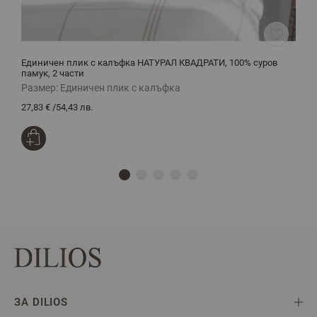
Единичен плик с калъфка НАТУРАЛ КВАДРАТИ, 100% суров
С
памук, 2 части
Размер:
Единичен плик с калъфка
Р
27,83 €
/
54,43 лв.
6
ЗА DILIOS