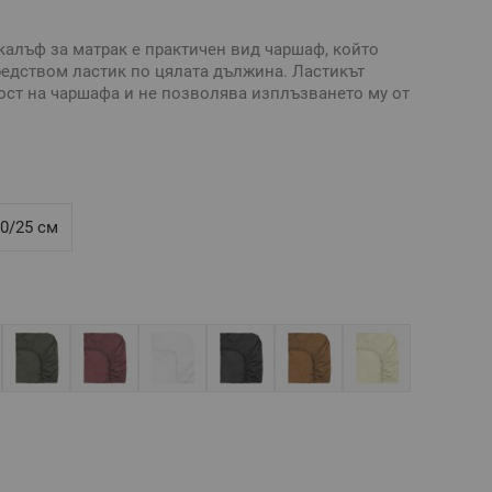
калъф за матрак е практичен вид чаршаф, който
едством ластик по цялата дължина. Ластикът
ст на чаршафа и не позволява изплъзването му от
ално бельо без долен чаршаф
а на чаршафа с ластик е нужно да знаете точните
рак: дължина, ширина и височина.
0/25 см
ящ за матрак 140/200/25 см, максимална височина на
 сатен
вна и е възможно разминаване в тоновете и