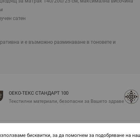
одходящ за матрак 140/200/25 см, максимална височина
см
учен сатен
тративна и е възможно разминаване в тоновете и
ОЕКО-ТЕКС СТАНДАРТ 100
Текстилни материали, безопасни за Вашето здраве
използваме бисквитки, за да помогнем за подобряване на на