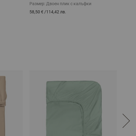
Размер:
Двоен плик с калъфки
Разме
58,50 €
/
114,42 лв.
58,50 