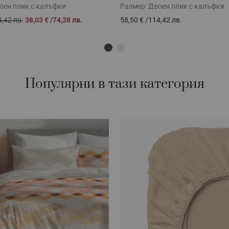
оен плик с калъфки
Размер:
Двоен плик с калъфки
,42 лв.
38,03 €
/
74,38 лв.
58,50 €
/
114,42 лв.
Популярни в тази категория