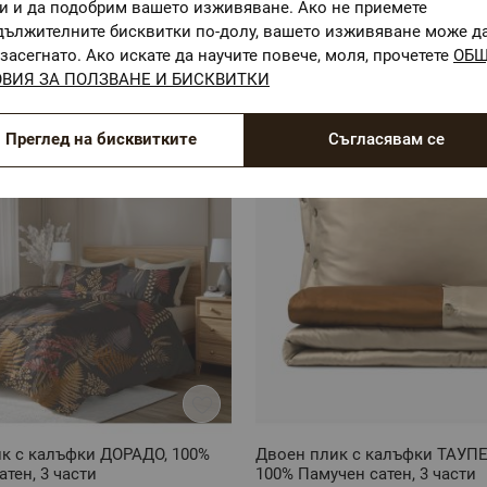
ги и да подобрим вашето изживяване. Ако не приемете
Комбинирай с
дължителните бисквитки по-долу, вашето изживяване може д
засегнато. Ако искате да научите повече, моля, прочетете
ОБ
ВИЯ ЗА ПОЛЗВАНЕ И БИСКВИТКИ
Преглед на бисквитките
Съгласявам се
к с калъфки ДОРАДО, 100%
Двоен плик с калъфки ТАУПЕ
тен, 3 части
100% Памучен сатен, 3 части