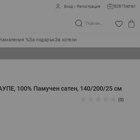
B2B Портал
Вход
/
Регистрация
Търсене в целия магазин...
Намаления %
За подарък
За хотели
АУПЕ, 100% Памучен сатен, 140/200/25 см
(0)