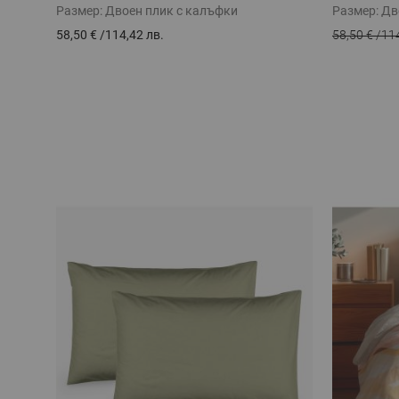
Размер:
Двоен плик с калъфки
Размер:
Дв
58,50 €
/
114,42 лв.
58,50 €
/
114