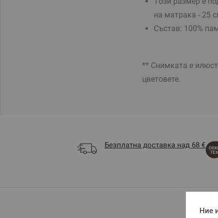
Tози размер е п
на матрака - 25 
Състав:
100% пам
** Снимката е илюс
цветовете.
Безплатна доставка над 68 €
Ние 