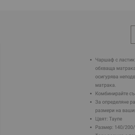
Чаршаф с ластик
обхваща матрака
осигурява непод
матрака.
Комбинирайте съ
За определяне ра
размери на ваши
Цвят: Таупе
Размер:
140/200/