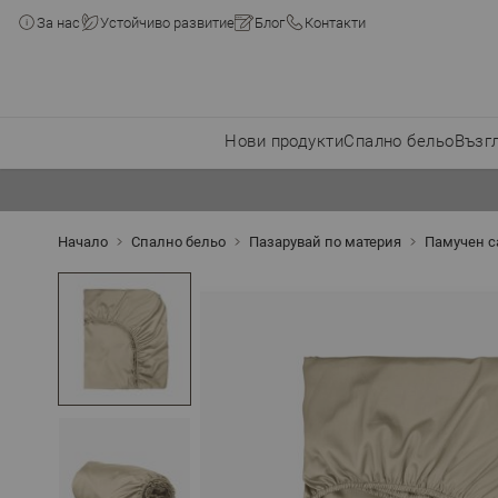
За нас
Устойчиво развитие
Блог
Контакти
Нови продукти
Спално бельо
Възг
Прескачане към съдържанието
Начало
Спално бельо
Пазарувай по материя
Памучен с