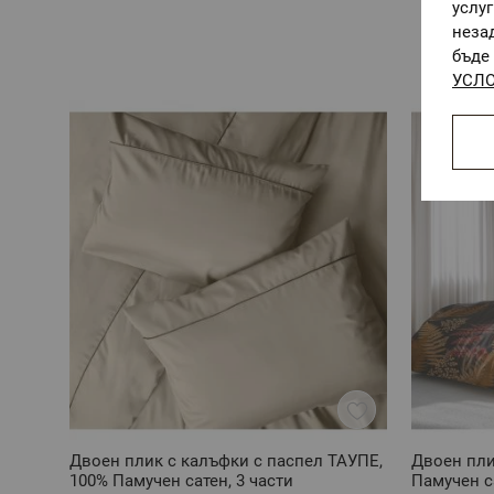
услу
неза
бъде 
УСЛО
Двоен плик с калъфки с паспел ТАУПЕ,
Двоен пли
100% Памучен сатен, 3 части
Памучен са