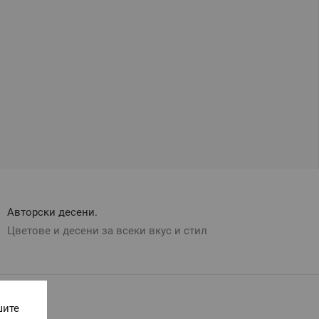
Авторски десени.
Цветове и десени за всеки вкус и стил
шите