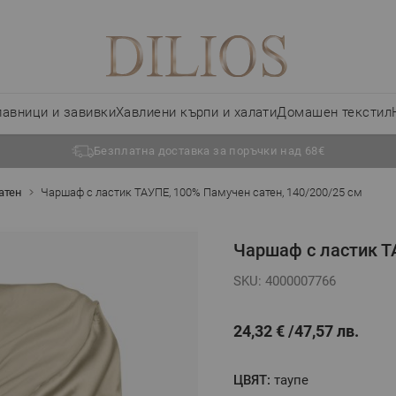
лавници и завивки
Хавлиени кърпи и халати
Домашен текстил
Безплатна доставка за поръчки над 68€
атен
Чаршаф с ластик ТАУПЕ, 100% Памучен сатен, 140/200/25 см
Чаршаф с ластик Т
SKU: 4000007766
24,32 €
47,57 лв.
ЦВЯТ:
таупе