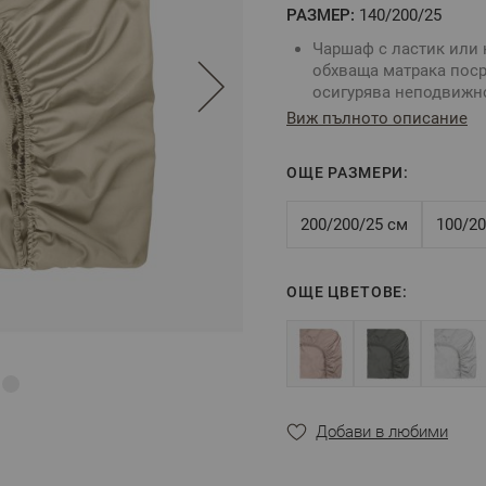
РАЗМЕР:
140/200/25
Чаршаф с ластик или 
обхваща матрака поср
осигурява неподвижно
матрака.
Виж пълното описание
Комбинирайте със сп
За определяне размер
ОЩЕ РАЗМЕРИ:
размери на вашия мат
Цвят: Таупе
Размер:
140/200/25 см
200/200/25 см
100/20
Tози размер е подход
матрака - 25 см
Състав:
100% памучен
ОЩЕ ЦВЕТОВЕ:
** Снимката е илюстрати
цветовете.
Добави в любими