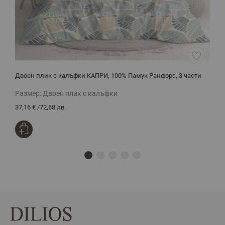
Двоен плик с калъфки КАПРИ, 100% Памук Ранфорс, 3 части
Д
Размер:
Двоен плик с калъфки
Р
37,16 €
/
72,68 лв.
2