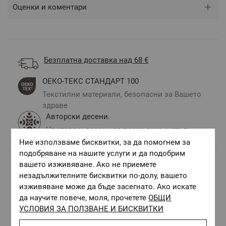
Оценки и коментари
Безплатна доставка над 68 €
ОЕКО-ТЕКС СТАНДАРТ 100
Текстилни материали, безопасни за Вашето
здраве
Авторски десени.
Цветове и десени за всеки вкус и стил
Ние използваме бисквитки, за да помогнем за
подобряване на нашите услуги и да подобрим
вашето изживяване. Ако не приемете
незадължителните бисквитки по-долу, вашето
Комбинирай с
изживяване може да бъде засегнато. Ако искате
да научите повече, моля, прочетете
ОБЩИ
УСЛОВИЯ ЗА ПОЛЗВАНЕ И БИСКВИТКИ