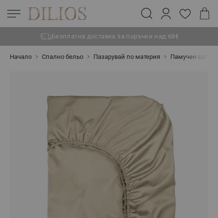
Безплатна доставка за поръчки над 68€
Прескачане към съдържанието
Начало
Спално бельо
Пазарувай по материя
Памучен сатен