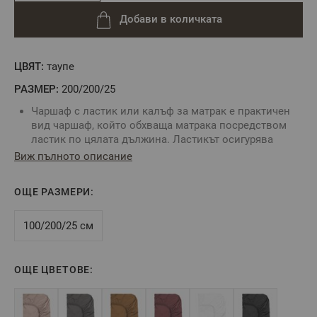
Добави в количката
ЦВЯТ:
таупе
РАЗМЕР:
200/200/25
Чаршаф с ластик или калъф за матрак е практичен
вид чаршаф, който обхваща матрака посредством
ластик по цялата дължина. Ластикът осигурява
неподвижност на чаршафа и не позволява
Виж пълното описание
изплъзването му от матрака.
Комбинирайте със спално бельо без долен чаршаф
ОЩЕ РАЗМЕРИ:
За определяне размера на чаршафа с ластик е нужно
да знаете точните размери на вашия матрак:
дължина, ширина и височина.
100/200/25 см
Цвят: Таупе
Размер:
200/200/25 см
Tози размер е подходящ за матрак 200/200/25 см,
ОЩЕ ЦВЕТОВЕ:
максимална височина на матрака - 25 см
Състав:
100% памучен сатен