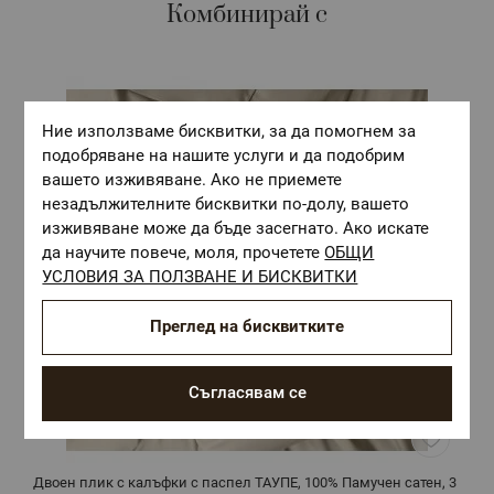
Комбинирай с
Ние използваме бисквитки, за да помогнем за
подобряване на нашите услуги и да подобрим
вашето изживяване. Ако не приемете
незадължителните бисквитки по-долу, вашето
изживяване може да бъде засегнато. Ако искате
да научите повече, моля, прочетете
ОБЩИ
УСЛОВИЯ ЗА ПОЛЗВАНЕ И БИСКВИТКИ
Преглед на бисквитките
Съгласявам се
Двоен плик с калъфки с паспел ТАУПЕ, 100% Памучен сатен, 3
Д