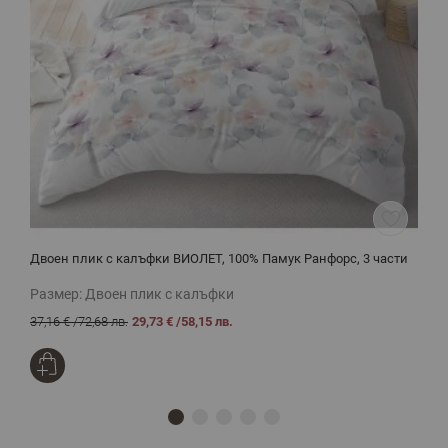
Двоен плик с калъфки ВИОЛЕТ, 100% Памук Ранфорс, 3 части
Е
с
Размер:
Двоен плик с калъфки
Р
37,16 €
/
72,68 лв.
29,73 €
/
58,15 лв.
4