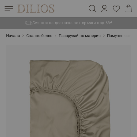
Безплатна доставка за поръчки над 68€
Прескачане към съдържанието
Начало
Спално бельо
Пазарувай по материя
Памучен сатен