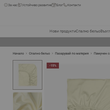
За нас
Устойчиво развитие
Блог
Контакти
Нови продукти
Спално бельо
Възг
Прескачане към съдържанието
Начало
Спално бельо
Пазарувай по материя
Памучен с
-15%