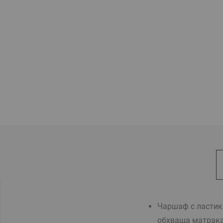
Чаршаф с ластик
обхваща матрака