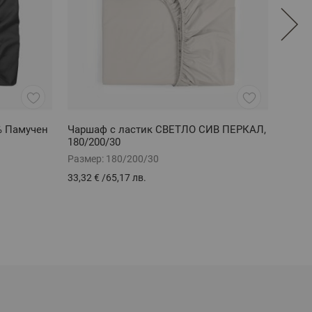
% Памучен
Чаршаф с ластик СВЕТЛО СИВ ПЕРКАЛ,
Куве
180/200/30
100% 
Размер:
180/200/30
Разме
33,32 €
/
65,17 лв.
31,05 