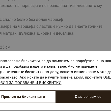
вижност на чаршафа и не позволяват изплъзването му
с спално бельо без долен чаршаф
змера на чаршафа с ластик е нужно да знаете точните
я матрак: дължина, ширина и дебелина.
25 см
одходящ за матрак 200/200/25 см, максимална височина
см
използваме бисквитки, за да помогнем за подобряване на на
ги и да подобрим вашето изживяване. Ако не приемете
учен сатен
дължителните бисквитки по-долу, вашето изживяване може д
засегнато. Ако искате да научите повече, моля, прочетете
ОБ
ВИЯ ЗА ПОЛЗВАНЕ И БИСКВИТКИ
тративна и е възможно разминаване в тоновете и
Преглед на бисквитките
Съгласявам се