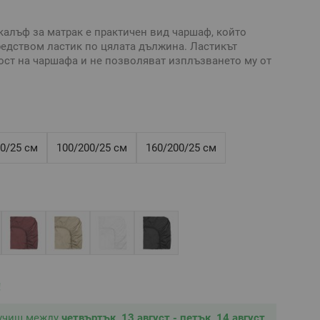
калъф за матрак е практичен вид чаршаф, който
едством ластик по цялата дължина. Ластикът
ст на чаршафа и не позволяват изплъзването му от
ално бельо без долен чаршаф
а на чаршафа с ластик е нужно да знаете точните
рак: дължина, ширина и дебелина.
0/25 см
100/200/25 см
160/200/25 см
ящ за матрак 200/200/25 см, максимална височина на
 сатен
вна и е възможно разминаване в тоновете и
!
лучиш между
четвъртък, 13 август - петък, 14 август