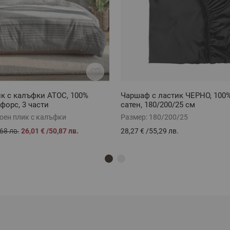
к с калъфки АТОС, 100%
Чаршаф с ластик ЧЕРНО, 100
форс, 3 части
сатен, 180/200/25 см
оен плик с калъфки
Размер:
180/200/25
68 лв.
26,01 €
/
50,87 лв.
28,27 €
/
55,29 лв.