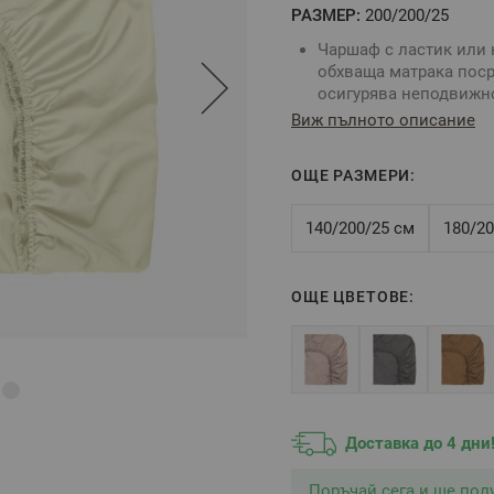
РАЗМЕР:
200/200/25
Чаршаф с ластик или 
обхваща матрака поср
осигурява неподвижно
матрака.
Виж пълното описание
Комбинирайте със сп
За определяне размер
ОЩЕ РАЗМЕРИ:
размери на вашия мат
Цвят: Екрю
Размер:
200/200/25 см
140/200/25 см
180/20
Tози размер е подход
матрака - 25 см
Състав:
100% памучен
ОЩЕ ЦВЕТОВЕ:
** Снимката е илюстрати
цветовете.
Доставка до 4 дни
Поръчай сега и ще по