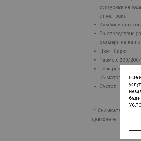
осигурява непод
от матрака.
Комбинирайте съ
За определяне ра
размери на ваши
Цвят: Екрю
Размер:
200/200/
Tози размер е п
на матрака - 25 
Ние 
услу
Състав:
100% пам
неза
бъде 
УСЛО
** Снимката е илюс
цветовете.