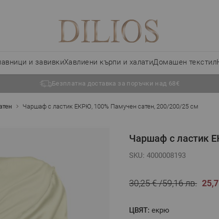
лавници и завивки
Хавлиени кърпи и халати
Домашен текстил
Безплатна доставка за поръчки над 68€
атен
Чаршаф с ластик ЕКРЮ, 100% Памучен сатен, 200/200/25 см
Чаршаф с ластик Е
SKU: 4000008193
30,25 €
59,16 лв.
25,7
ЦВЯТ:
екрю