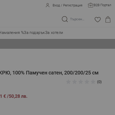
B2B Портал
Вход
/
Регистрация
Търсене в целия магазин...
Намаления %
За подарък
За хотели
КРЮ, 100% Памучен сатен, 200/200/25 см
(0)
1 €
50,28 лв.