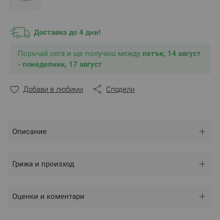
прилагат избелващи химикали, за да се запази
естественият вид.
Произведено в България
Доставка до 4 дни!
Характеристики:
Поръчай сега и ще получиш между
Цвят: естествен памук
петък, 14 август
Размер: 195/210
- понеделник, 17 август
Състав:
- Лицев плат:
100% памук ранфорс
Добави в любими
Сподели
2
- Пълнеж:
Силиконов пух 100% полиестер, 300 г/м
**Снимките са илюстративни и е възможно
разминаване в тоновете и цветовете според
Описание
настройките на използваното устройство.
Грижа и произход
Оценки и коментари