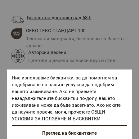
Безплатна доставка над 68 €
ОЕКО-ТЕКС СТАНДАРТ 100
Текстилни материали, безопасни за Вашето
здраве
Авторски десени.
Цветове и десени за всеки вкус и стил
Ние използваме бисквитки, за да помогнем за
подобряване на нашите услуги и да подобрим
Комбинирай с
вашето изживяване. Ако не приемете
незадължителните бисквитки по-долу, вашето
изживяване може да бъде засегнато. Ако искате
да научите повече, моля, прочетете
ОБЩИ
УСЛОВИЯ ЗА ПОЛЗВАНЕ И БИСКВИТКИ
Преглед на бисквитките