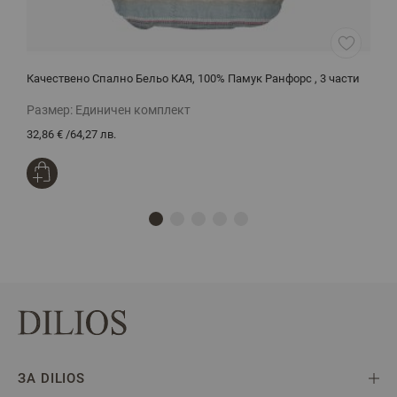
Качествено Спално Бельо КАЯ, 100% Памук Ранфорс , 3 части
Ч
Размер:
Единичен комплект
Р
32,86 €
/
64,27 лв.
3
ЗА DILIOS