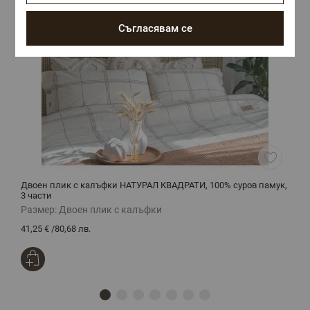
Съгласявам се
Двоен плик с калъфки НАТУРАЛ КВАДРАТИ, 100% суров памук,
Д
3 части
ч
Размер:
Двоен плик с калъфки
Р
41,25 €
/
80,68 лв.
4