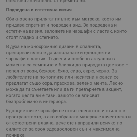
спестява значително от времето ви.
Подредена и естетична визия
Обикновено прилягат плътно към матрака, което им
придава спретнат и подреден вид. За подредена и
естетична визия, заложете на чаршафи с ластик, които
стоят гладко и стегнато.
В духа на монохромния дизайн в спалнята,
препоръчително е да използвате и едноцветни
чаршафи с ластик. Търсени и особено актуални в
момента са семплите и близки до природата цветове –
пепел от рози, бежово, бяло, сиво, екрю, черно. За
любителите на по-топлите или наситени нюанси се
предлагат също охра, праскова, зелено мента. Лесно
може да ги съчетаете или да ги превърнете в акцент,
когато целта ви е тази, защото се вписват
безпроблемно в интериора.
Едноцветните чаршафи се стоят елегантно и стилно в
пространството, а ако избраната материя е качествена и
от естествени влакна, вече сте направили всичко по
силите си за своя здравословен сън и максимална
почивка.