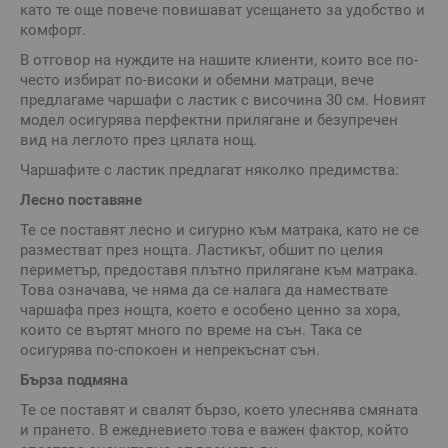
като те още повече повишават усещането за удобство и
комфорт.
В отговор на нуждите на нашите клиенти, които все по-
често избират по-високи и обемни матраци, вече
предлагаме чаршафи с ластик с височина 30 см. Новият
модел осигурява перфектни прилягане и безупречен
вид на леглото през цялата нощ.
Чаршафите с ластик предлагат няколко предимства:
Лесно поставяне
Те се поставят лесно и сигурно към матрака, като не се
разместват през нощта. Ластикът, обшит по целия
периметър, предоставя плътно прилягане към матрака.
Това означава, че няма да се налага да намествате
чаршафа през нощта, което е особено ценно за хора,
които се въртят много по време на сън. Така се
осигурява по-спокоен и непрекъснат сън.
Бърза подмяна
Те се поставят и свалят бързо, което улеснява смяната
и прането. В ежедневието това е важен фактор, който