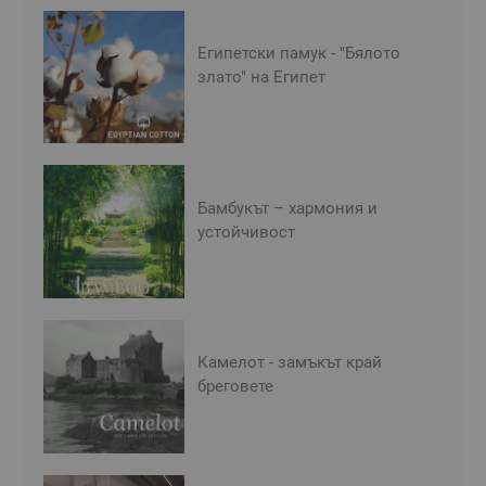
Египетски памук - "Бялото
злато" на Египет
Бамбукът – хармония и
устойчивост
Камелот - замъкът край
бреговете