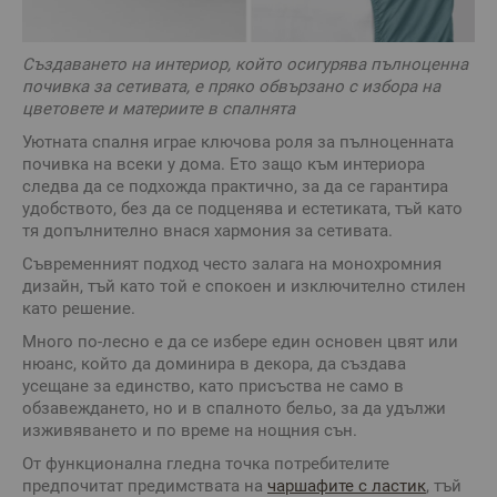
Създаването на интериор, който осигурява пълноценна
почивка за сетивата, е пряко обвързано с избора на
цветовете и материите в спалнята
Уютната спалня играе ключова роля за пълноценната
почивка на всеки у дома. Ето защо към интериора
следва да се подхожда практично, за да се гарантира
удобството, без да се подценява и естетиката, тъй като
тя допълнително внася хармония за сетивата.
Съвременният подход често залага на монохромния
дизайн, тъй като той е спокоен и изключително стилен
като решение.
Много по-лесно е да се избере един основен цвят или
нюанс, който да доминира в декора, да създава
усещане за единство, като присъства не само в
обзавеждането, но и в спалното бельо, за да удължи
изживяването и по време на нощния сън.
От функционална гледна точка потребителите
предпочитат предимствата на
чаршафите с ластик
, тъй