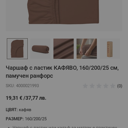
Чаршаф с ластик КАФЯВО, 160/200/25 см,
памучен ранфорс
SKU: 4000021993
(0)
19,31 €
37,77 лв.
ЦВЯТ:
кафяв
РАЗМЕР:
160/200/25
Чаршаф с ластик или калъф за матрак е практичен