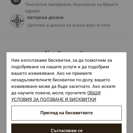
Текстилни материали, безопасни за Вашето
здраве
Авторски десени.
Цветове и десени за всеки вкус и стил
Комбинирай с
Ние използваме бисквитки, за да помогнем за
подобряване на нашите услуги и да подобрим
вашето изживяване. Ако не приемете
незадължителните бисквитки по-долу, вашето
изживяване може да бъде засегнато. Ако искате
да научите повече, моля, прочетете
ОБЩИ
УСЛОВИЯ ЗА ПОЛЗВАНЕ И БИСКВИТКИ
Преглед на бисквитките
Съгласявам се