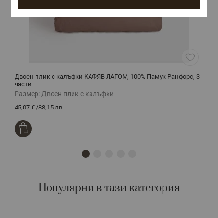
Двоен плик с калъфки КАФЯВ ЛАГОМ, 100% Памук Ранфорс, 3
Д
части
Размер:
Двоен плик с калъфки
Р
45,07 €
/
88,15 лв.
1
Популярни в тази категория