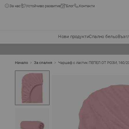
За нас
Устойчиво развитие
Блог
Контакти
Нови продукти
Спално бельо
Възг
Прескачане към съдържанието
Начало
За спалня
Чаршаф с ластик ПЕПЕЛ ОТ РОЗИ, 160/20