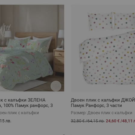
ик с калъфки ЗЕЛЕНА
Двоен плик с калъфки ДЖОЙ
 100% Памук ранфорс, 3
Памук Ранфорс, 3 части
оен плик с калъфки
Размер:
Двоен плик с калъфки
15 лв.
32,80 €
/
64,15 лв.
24,60 €
/
48,11 