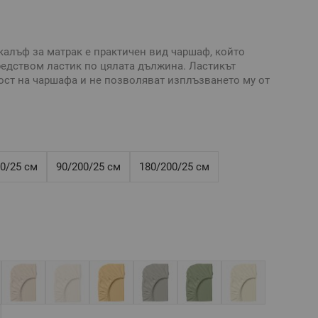
калъф за матрак е практичен вид чаршаф, който
едством ластик по цялата дължина. Ластикът
ст на чаршафа и не позволяват изплъзването му от
ално бельо без долен чаршаф
а на чаршафа с ластик е нужно да знаете точните
рак: дължина, ширина и дебелина.
0/25 см
90/200/25 см
180/200/25 см
ящ за матрак 160/200/25 см или по-малък, максимална
 25 см
анфорс, свиваемост до 4%
тивни и е възможно разминаване в тоновете и