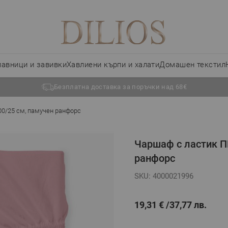
лавници и завивки
Хавлиени кърпи и халати
Домашен текстил
Безплатна доставка за поръчки над 68€
0/25 см, памучен ранфорс
Чаршаф с ластик П
ранфорс
SKU: 4000021996
19,31 €
37,77 лв.