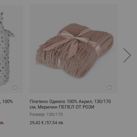
, 100%
Плетено Одеяло 100% Акрил, 130/170
Кувер
см, Мерилин ПЕПЕЛ ОТ РОЗИ
200/2
Размер:
130/170
Разме
лв.
29,42 €
/
57,54 лв.
28,29 