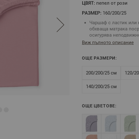
ЦВЯТ:
пепел от рози
РАЗМЕР:
160/200/25
Чаршаф с ластик или 
обхваща матрака поср
осигурява неподвижно
матрака.
Виж пълното описание
Комбинирайте със сп
За определяне размер
ОЩЕ РАЗМЕРИ:
размери на вашия мат
Цвят: Пепел от рози
Размер:
160/200/25 см
200/200/25 см
120/20
Tози размер е подход
височина на матрака -
140/200/25 см
Състав:
100% памук р
ОЩЕ ЦВЕТОВЕ:
** Снимките са илюстра
цветовете.