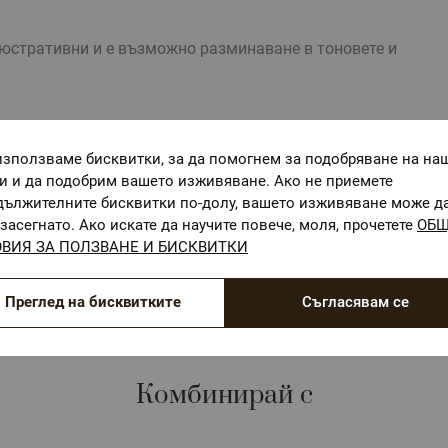
стративни и е възможно разминаване в тоновете и
използваме бисквитки, за да помогнем за подобряване на на
ги и да подобрим вашето изживяване. Ако не приемете
дължителните бисквитки по-долу, вашето изживяване може д
ОЕКО-ТЕКС СТАНДАРТ 100
засегнато. Ако искате да научите повече, моля, прочетете
ОБ
Текстилни материали, безопасни за Вашето здраве
ВИЯ ЗА ПОЛЗВАНЕ И БИСКВИТКИ
Преглед на бисквитките
Съгласявам се
Комбинирай с