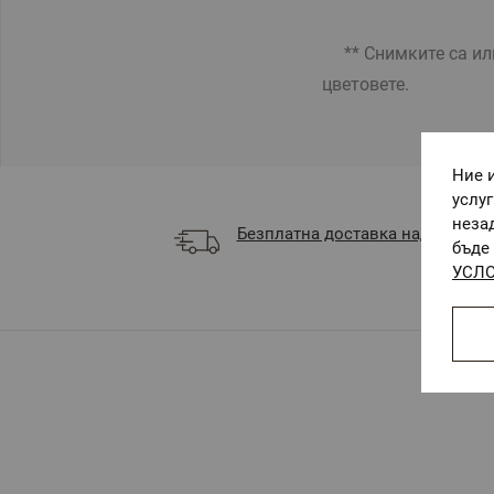
** Снимките са илю
цветовете.
Ние 
услу
неза
Безплатна доставка над 68 €
бъде 
УСЛО