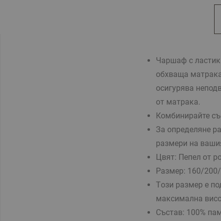
Чаршаф с ластик
обхваща матрака
осигурява непод
от матрака.
Комбинирайте съ
За определяне ра
размери на ваши
Цвят: Пепел от р
Размер:
160/200/
Tози размер е по
максимална висо
Състав:
100% пам