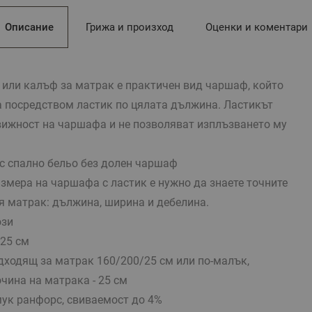
Описание
Грижа и произход
Оценки и коментари
 или калъф за матрак е практичен вид чаршаф, който
 посредством ластик по цялата дължина. Ластикът
вижност на чаршафа и не позволяват изплъзването му
с спално бельо без долен чаршаф
змера на чаршафа с ластик е нужно да знаете точните
я матрак: дължина, ширина и дебелина.
ози
25 см
дходящ за матрак 160/200/25 см или по-малък,
чина на матрака - 25 см
ук ранфорс, свиваемост до 4%