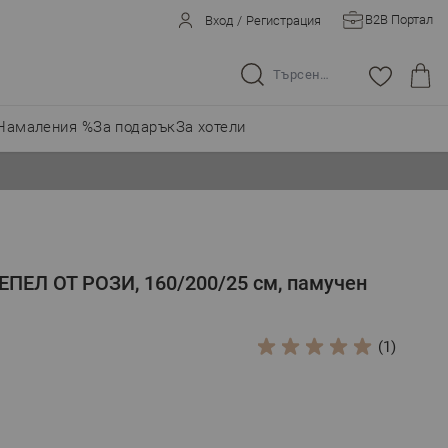
B2B Портал
Вход
/
Регистрация
Търсене в целия магазин...
Намаления %
За подарък
За хотели
ЕПЕЛ ОТ РОЗИ, 160/200/25 см, памучен
(1)