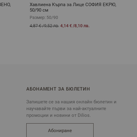
ВЕНО,
Хавлиена Кърпа за Лице СОФИЯ ЕКРЮ,
Един
50/90 см
100% 
Размер:
50/90
Разме
4,87 €
/
9,52 лв.
4,14 €
/
8,10 лв.
28,19 
АБОНАМЕНТ ЗА БЮЛЕТИН
Запишете се за нашия онлайн бюлетин и
научавайте първи за най-актуалните
промоции и новини от Dilios.
Абониране