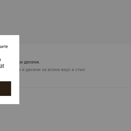
шите
а
Авторски десени.
ЩИ
Цветове и десени за всеки вкус и стил