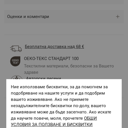
Оценки и коментари
Безплатна доставка над 68 €
ОЕКО-ТЕКС СТАНДАРТ 100
Текстилни материали, безопасни за Вашето
здраве
Авторски десени.
Цветове и десени за всеки вкус и стил
Ние използваме бисквитки, за да помогнем за
подобряване на нашите услуги и да подобрим
вашето изживяване. Ако не приемете
незадължителните бисквитки по-долу, вашето
изживяване може да бъде засегнато. Ако искате
Комбинирай с
да научите повече, моля, прочетете
ОБЩИ
УСЛОВИЯ ЗА ПОЛЗВАНЕ И БИСКВИТКИ