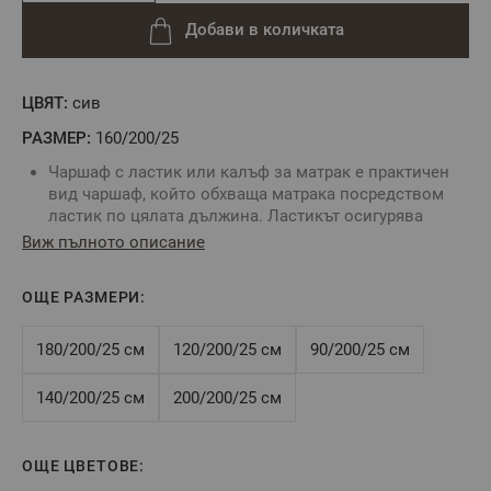
Добави в количката
ЦВЯТ:
сив
РАЗМЕР:
160/200/25
Чаршаф с ластик или калъф за матрак е практичен
вид чаршаф, който обхваща матрака посредством
ластик по цялата дължина. Ластикът осигурява
неподвижност на чаршафа и не позволяват
Виж пълното описание
изплъзването му от матрака.
Комбинирайте със спално бельо без долен чаршаф
ОЩЕ РАЗМЕРИ:
За определяне размера на чаршафа с ластик е нужно
да знаете точните размери на вашия матрак:
дължина, ширина и дебелина.
180/200/25 см
120/200/25 см
90/200/25 см
Цвят: Сиво
Размер:
160/200/25 см
140/200/25 см
200/200/25 см
Tози размер е подходящ за матрак 160/200/25 см или
по-малък, максимална височина на матрака - 25 см
Състав:
100% памук ранфорс, свиваемост до 4%
ОЩЕ ЦВЕТОВЕ: