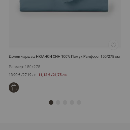
Долен чаршаф НЮАНСИ СИН 100% Памук Ранфорс, 150/275 см
Ч
Размер:
150/275
Р
13,90 €
/
27,19 лв.
11,12 €
/
21,75 лв.
2