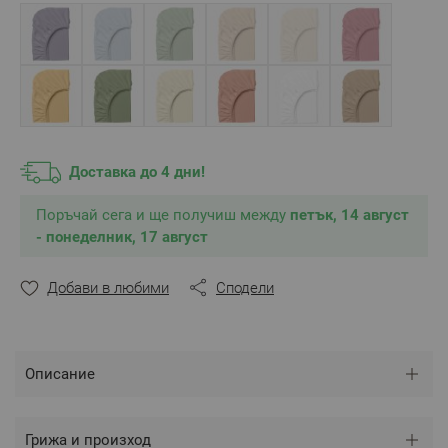
** Снимките са илюстративни и е възможно
разминаване в тоновете и цветовете.
Доставка до 4 дни!
Поръчай сега и ще получиш между
петък, 14 август
- понеделник, 17 август
Добави в любими
Сподели
Описание
Грижа и произход