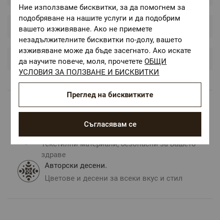
Ние използваме бисквитки, за да помогнем за
подобряване на нашите услуги и да подобрим
Грижа и произход
вашето изживяване. Ако не приемете
незадължителните бисквитки по-долу, вашето
изживяване може да бъде засегнато. Ако искате
Оценки и коментари
да научите повече, моля, прочетете
ОБЩИ
УСЛОВИЯ ЗА ПОЛЗВАНЕ И БИСКВИТКИ
Преглед на бисквитките
Безплатна доставка над 68 €
Съгласявам се
ОЕКО-ТЕКС СТАНДАРТ 100
Текстилни материали, безопасни за Вашето
здраве
Авторски десени.
Цветове и десени за всеки вкус и стил