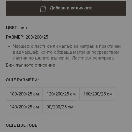
Добави в количката
ЦВЯТ:
сив
РАЗМЕР:
200/200/25
Чаршаф с ластик или калъф за матрак е практичен
вид чаршаф, който обхваща матрака посредством
ластик по цялата дължина. Ластикът осигурява
неподвижност на чаршафа и не позволяват
Виж пълното описание
изплъзването му от матрака.
Комбинирайте със спално бельо без долен чаршаф
ОЩЕ РАЗМЕРИ:
За определяне размера на чаршафа с ластик е нужно
да знаете точните размери на вашия матрак:
дължина, ширина и дебелина.
180/200/25 см
120/200/25 см
160/200/25 см
Цвят: Сиво
Размер:
200/200/25 см
140/200/25 см
90/200/25 см
Tози размер е подходящ за матрак 200/200/25 см или
по-малък, максимална височина на матрака - 25 см
Състав:
100% памук ранфорс, свиваемост до 4%
ОЩЕ ЦВЕТОВЕ: