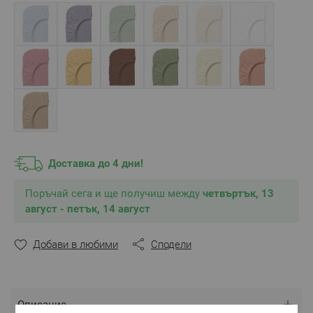
** Снимките са илюстративни и е възможно
разминаване в тоновете и цветовете.
Доставка до 4 дни!
Поръчай сега и ще получиш между
четвъртък, 13
август - петък, 14 август
Добави в любими
Сподели
Описание